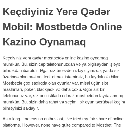
Keçdiyiniz Yerə Qədər
Mobil: Mostbetdə Online
Kazino Oynamaq
Keçdiyiniz yerə qədər mostbetdə online kazino oynamaq
mümkün. Bu, sizin cep telefonunuzdan və ya bilgisaydan işləyə
bilməkdən ibarətdir. Əgər siz bir evden izləyiciyinizsə, ya da siz
üzərində olan məkanı terk etmək istəmirsiz, bu faydalı ola bilər.
Mostbetdə çox saxlıqda olan oyunlar var, misal üçün slot
mashinları, poker, blackjack və daha çoxu. Əgər siz bir
telefonunuz var, siz onu istifadə edərak mostbetdən faydalanmaq
mümkün. Bu, sizin daha rahat və seçimli bir oyun təcrübəsi keçirə
bilməyinizi saxlayır.
As a long-time casino enthusiast, I’ve tried my fair share of online
platforms. However, none have quite compared to Mostbet. The