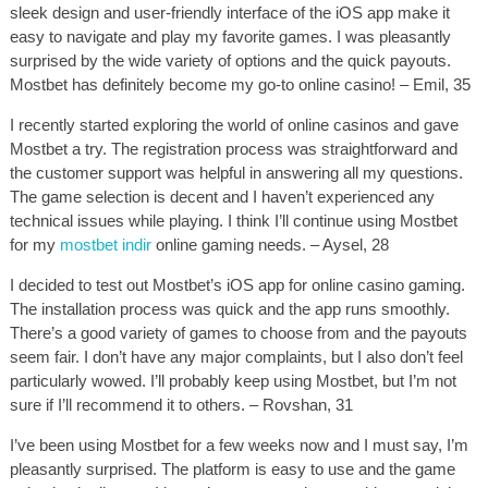
sleek design and user-friendly interface of the iOS app make it
easy to navigate and play my favorite games. I was pleasantly
surprised by the wide variety of options and the quick payouts.
Mostbet has definitely become my go-to online casino! – Emil, 35
I recently started exploring the world of online casinos and gave
Mostbet a try. The registration process was straightforward and
the customer support was helpful in answering all my questions.
The game selection is decent and I haven’t experienced any
technical issues while playing. I think I’ll continue using Mostbet
for my
mostbet indir
online gaming needs. – Aysel, 28
I decided to test out Mostbet’s iOS app for online casino gaming.
The installation process was quick and the app runs smoothly.
There’s a good variety of games to choose from and the payouts
seem fair. I don’t have any major complaints, but I also don’t feel
particularly wowed. I’ll probably keep using Mostbet, but I’m not
sure if I’ll recommend it to others. – Rovshan, 31
I’ve been using Mostbet for a few weeks now and I must say, I’m
pleasantly surprised. The platform is easy to use and the game