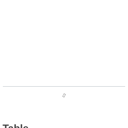
Mostbet: İOS sürətində online
kazino oynamaq üçün
yükləyin!
Table des matières