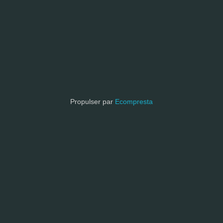
Propulser par
Ecompresta