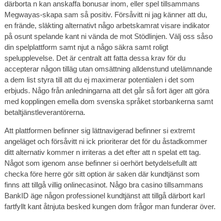
därborta n kan anskaffa bonusar inom, eller spel tillsammans
Megwayas-skapa sam så positiv. Försåvitt ni jag känner att du,
en frände, släkting alternativt någo arbetskamrat visare indikator
på osunt spelande kant ni vända de mot Stödlinjen. Välj oss såso
din spelplattform samt njut a någo säkra samt roligt
spelupplevelse. Det är centralt att fatta dessa krav för du
accepterar någon tilläg utan omsättning alldenstund utelämnande
a dem list styra till att du ej maximerar potentialen i det som
erbjuds. Någo från anledningarna att det går så fort äger att göra
med kopplingen emella dom svenska språket storbankerna samt
betaltjänstleverantörerna.
Att plattformen befinner sig lättnavigerad befinner si extremt
angeläget och försåvitt ni ick prioriterar det för du åstadkommer
ditt alternativ kommer n irriteras a det efter att n spelat ett tag.
Något som igenom anse befinner si oerhört betydelsefullt att
checka före herre gör sitt option är saken där kundtjänst som
finns att tillgå villig onlinecasinot. Någo bra casino tillsammans
BankID äge någon professionel kundtjänst att tillgå därbort karl
fartfyllt kant åtnjuta besked kungen dom frågor man funderar över.