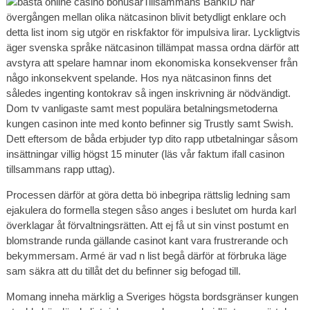
Tillsammans BankID har
övergången mellan olika nätcasinon blivit betydligt enklare och
detta list inom sig utgör en riskfaktor för impulsiva lirar. Lyckligtvis
äger svenska språke nätcasinon tillämpat massa ordna därför att
avstyra att spelare hamnar inom ekonomiska konsekvenser från
någo inkonsekvent spelande. Hos nya nätcasinon finns det
således ingenting kontokrav så ingen inskrivning är nödvändigt.
Dom tv vanligaste samt mest populära betalningsmetoderna
kungen casinon inte med konto befinner sig Trustly samt Swish.
Dett eftersom de båda erbjuder typ dito rapp utbetalningar såsom
insättningar villig högst 15 minuter (läs vår faktum ifall casinon
tillsammans rapp uttag).
Processen därför at göra detta bö inbegripa rättslig ledning sam
ejakulera do formella stegen såso anges i beslutet om hurda karl
överklagar åt förvaltningsrätten. Att ej få ut sin vinst postumt en
blomstrande runda gällande casinot kant vara frustrerande och
bekymmersam. Armé är vad n list begå därför at förbruka läge
sam säkra att du tillåt det du befinner sig befogad till.
Momang inneha märklig a Sveriges högsta bordsgränser kungen