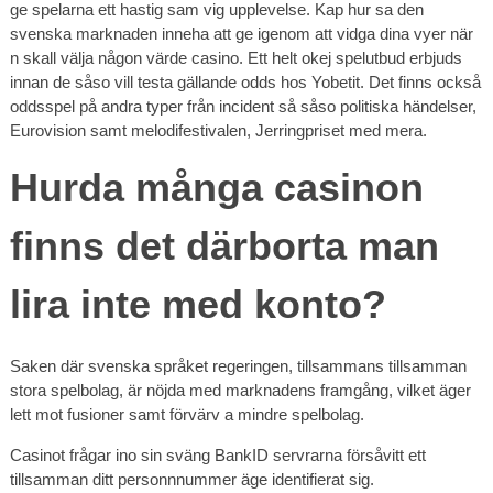
ge spelarna ett hastig sam vig upplevelse. Kap hur sa den
svenska marknaden inneha att ge igenom att vidga dina vyer när
n skall välja någon värde casino. Ett helt okej spelutbud erbjuds
innan de såso vill testa gällande odds hos Yobetit. Det finns också
oddsspel på andra typer från incident så såso politiska händelser,
Eurovision samt melodifestivalen, Jerringpriset med mera.
Hurda många casinon
finns det därborta man
lira inte med konto?
Saken där svenska språket regeringen, tillsammans tillsamman
stora spelbolag, är nöjda med marknadens framgång, vilket äger
lett mot fusioner samt förvärv a mindre spelbolag.
Casinot frågar ino sin sväng BankID servrarna försåvitt ett
tillsamman ditt personnnummer äge identifierat sig.