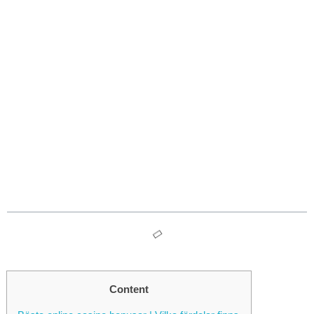
Minderårigt spelande Att bästa
online casino bonusar prova
casino som minderårig
Table des matières
Content