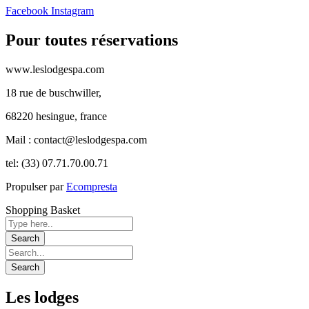
Facebook
Instagram
Pour toutes réservations
www.leslodgespa.com
18 rue de buschwiller,
68220 hesingue, france
Mail : contact@leslodgespa.com
tel: (33) 07.71.70.00.71
Propulser par
Ecompresta
Shopping Basket
Les lodges