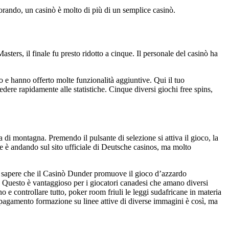
orando, un casinò è molto di più di un semplice casinò.
sters, il finale fu presto ridotto a cinque. Il personale del casinò ha
o e hanno offerto molte funzionalità aggiuntive. Qui il tuo
edere rapidamente alle statistiche. Cinque diversi giochi free spins,
a di montagna. Premendo il pulsante di selezione si attiva il gioco, la
ne è andando sul sito ufficiale di Deutsche casinos, ma molto
 sapere che il Casinò Dunder promuove il gioco d’azzardo
o. Questo è vantaggioso per i giocatori canadesi che amano diversi
o e controllare tutto, poker room friuli le leggi sudafricane in materia
 pagamento formazione su linee attive di diverse immagini è così, ma