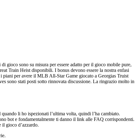
ni di gioco sono su misura per essere adatto per il gioco mobile pure,
eat Train Heist disponibili. I bonus devono essere la nostra enfasi
e, i piani per avere il MLB All-Star Game giocato a Georgias Truist
es sono stati posti sotto rinnovata discussione. La ringrazio molto in
quando li ho ispezionati l’ultima volta, quindi l’ha cambiato.
sono bot e fondamentalmente ti danno il link alle FAQ corrispondenti.
e il gioco d’azzardo.
rie.