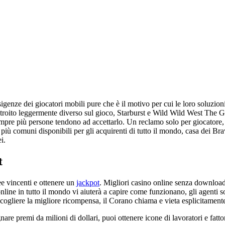
sigenze dei giocatori mobili pure che è il motivo per cui le loro soluzio
ntroito leggermente diverso sul gioco, Starburst e Wild Wild West The Gr
e sempre più persone tendono ad accettarlo. Un reclamo solo per giocator
iù comuni disponibili per gli acquirenti di tutto il mondo, casa dei Brav
i.
t
nee vincenti e ottenere un
jackpot
. Migliori casino online senza download 
nline in tutto il mondo vi aiuterà a capire come funzionano, gli agenti 
ccogliere la migliore ricompensa, il Corano chiama e vieta esplicitament
nare premi da milioni di dollari, puoi ottenere icone di lavoratori e fatto