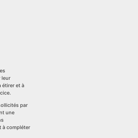
ces
 leur
étirer et à
cice.
llicités par
ent une
ns
t à compléter