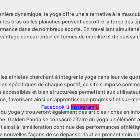
anière dynamique, le yoga offre une alternative à la muscul
ur les bras ou les planches peuvent accroître la force des é
formance dans de nombreux sports. En travaillant simultané
un avantage concurrentiel en termes de mobilité et de puissa
es athlètes cherchant à intégrer le yoga dans leur vie quo
s spécifiques de chaque sportif, ce site s'impose comme
 accessibles et bien structurées permettent aux utilisateu
me, favorisant ainsi un apprentissage progressif et sur-me
Facebook
Instagram
du yoga y trouveront également des articles riches en inf
ne. Golden Panda se consacre à faire du yoga un élément a
ant ainsi à l'amélioration continue des performances athléti
e nouvelles façons de se dépasser tout en prenant soin de 