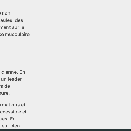
ation
paules, des
ment sur la
nce musculaire
tidienne. En
 un leader
rs de
sure.
ormations et
ccessible et
ques. En
leur bien-