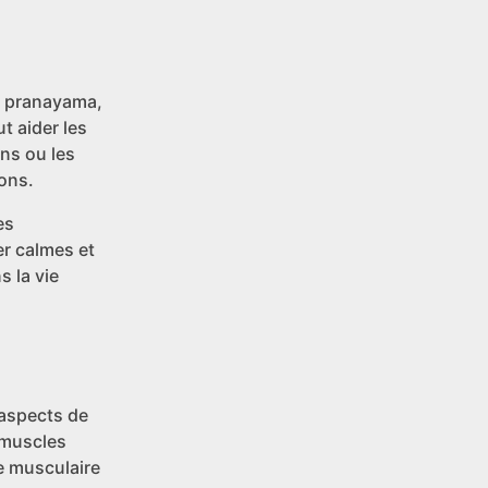
ou pranayama,
t aider les
ons ou les
ons.
es
er calmes et
 la vie
x aspects de
 muscles
e musculaire