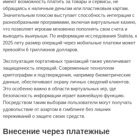
имеют возможность платить за товары и сервисы, не
обращаясь к наличным деньгам или пластиковым картам.
Значительным плюсом выступает способность интеграции с
разнообразными программами, включая виртуальные казино,
что позволяет игрокам мгновенно пополнять свои счета и
выводить выигрыши. По информации исследования Statista, к
2025 лету размер операций через мобильные платежи может
превзойти 6 триллионов долларов.
Эксплуатация портативных транзакций также увеличивает
защищенность операций. Современные технологии
криптографии и подтверждения, например биометрические
данные, обеспечивают охрану личных сведений клиентов.
Это особенно важно в области виртуальных игр, где
безопасность информации играет важнейшую функцию.
Посредством таким выборам пользователи могут получать
удовольствие от азартом в гэмблинге без лишних
переживаний о защите своих средств.
Внесение через платежные