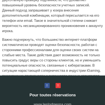
повышенный уровень безопасности учетных записей.
Данный подход запрашивает у юзера внесения
дополнительной комбинации, который пересылается на его
телефон или email. Такое в значительной степени снижает
вероятность несанкционированного проникновения к аккаунту
игрока.
Важно подчеркнуть, что большинство интернет-платформ
систематически проводят оценки безопасности, работая с
сторонними профессионалами для оценки своих систем на
слабые места. Такие действия дают возможность не только
повысить градус веры со стороны клиентов, но и уменьшить
потенциальные опасности, связанные с кибератаками. В
ситуации нарастающей соперничества в индустрии iGaming,
поддержание приватности и охранности данных становится
ключевым элементом победной тактики любого казино casino
online.
Pour toutes réservations
www.leslodgespa.com