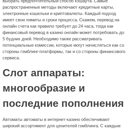
выбрать предпочтительный способ кэшаута. Самые
распространенные методы включают кредитные карты,
электронные кошельки и криптовалюты. Каждый подход
имеет свои лимиты и сроки процесса. Скажем, перевод на
онлайн счета как правило требует до 24 часа, тогда как
финансовый перевод в казино онлайн может потребовать до
5 будних дней. Необходимо также рассматривать
потенциальные комиссии, которые могут начисляться как со
стороны гэмблинг-платформы, так и со стороны финансового
сервиса.
Слот аппараты:
многообразие и
последние пополнения
Автоматы автоматы в интернет-казино обеспечивают
широкий ассортимент для ценителей гэмблинга. С каждым