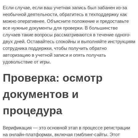
Если случае, если ваш учетная запись был забанен из-за
необычной деятельности, обратитесь в техподдержку как
можно оперативнее. Объясните положение и предоставьте
все нужные документы для проверки. В большинстве
случаев такие вопросы рассматриваются в течение одного-
двух дней. Оставайтесь спокойны и выполняйте инструкциям
сотрудника поддержки, чтобы получить обратно
авторизацию в учетной записи и опять получать
удовольствие от игры.
Проверка: осмотр
документов и
процедура
Верификация — это основной этап в процессе регистрации
на онлайн-платформах, включая гэмблинг-сайты. Этот