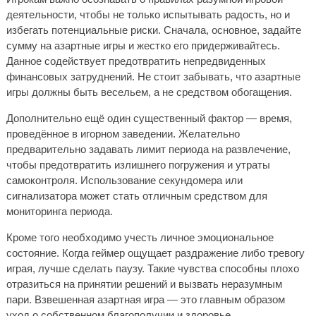
деятельности, чтобы не только испытывать радость, но и
избегать потенциальные риски. Сначала, основное, задайте
сумму на азартные игры и жестко его придерживайтесь.
Данное содействует предотвратить непредвиденных
финансовых затруднений. Не стоит забывать, что азартные
игры должны быть весельем, а не средством обогащения.
Дополнительно ещё один существенный фактор — время,
проведённое в игорном заведении. Желательно
предварительно задавать лимит периода на развлечение,
чтобы предотвратить излишнего погружения и утраты
самоконтроля. Использование секундомера или
сигнализатора может стать отличным средством для
мониторинга периода.
Кроме того необходимо учесть личное эмоциональное
состояние. Когда геймер ощущает раздражение либо тревогу
играя, лучше сделать паузу. Такие чувства способны плохо
отразиться на принятии решений и вызвать неразумным
пари. Взвешенная азартная игра — это главным образом
уход о собственном благополучии и здоровье.