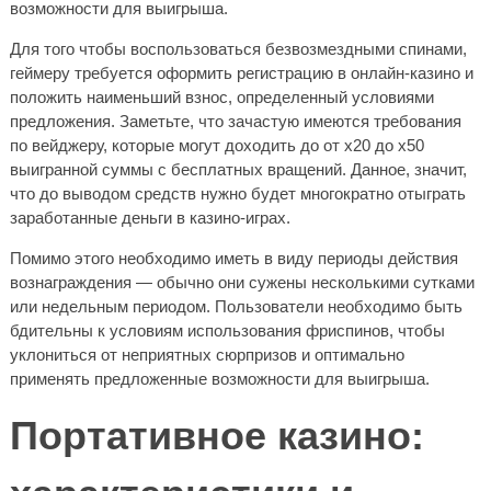
возможности для выигрыша.
Для того чтобы воспользоваться безвозмездными спинами,
геймеру требуется оформить регистрацию в онлайн-казино и
положить наименьший взнос, определенный условиями
предложения. Заметьте, что зачастую имеются требования
по вейджеру, которые могут доходить до от x20 до x50
выигранной суммы с бесплатных вращений. Данное, значит,
что до выводом средств нужно будет многократно отыграть
заработанные деньги в казино-играх.
Помимо этого необходимо иметь в виду периоды действия
вознаграждения — обычно они сужены несколькими сутками
или недельным периодом. Пользователи необходимо быть
бдительны к условиям использования фриспинов, чтобы
уклониться от неприятных сюрпризов и оптимально
применять предложенные возможности для выигрыша.
Портативное казино: