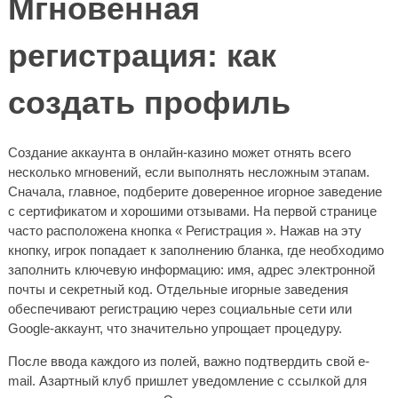
Мгновенная
регистрация: как
создать профиль
Создание аккаунта в онлайн-казино может отнять всего
несколько мгновений, если выполнять несложным этапам.
Сначала, главное, подберите доверенное игорное заведение
с сертификатом и хорошими отзывами. На первой странице
часто расположена кнопка « Регистрация ». Нажав на эту
кнопку, игрок попадает к заполнению бланка, где необходимо
заполнить ключевую информацию: имя, адрес электронной
почты и секретный код. Отдельные игорные заведения
обеспечивают регистрацию через социальные сети или
Google-аккаунт, что значительно упрощает процедуру.
После ввода каждого из полей, важно подтвердить свой e-
mail. Азартный клуб пришлет уведомление с ссылкой для