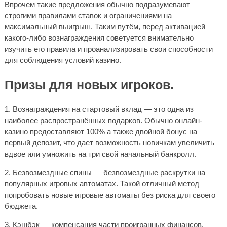
Впрочем такие предложения обычно подразумевают
строгими правилами ставок и ограничениями на
максимальный выигрыш. Таким путём, перед активацией
какого-либо вознаграждения советуется внимательно
изучить его правила и проанализировать свои способности
для соблюдения условий казино.
Призы для новых игроков.
Вознаграждения на стартовый вклад — это одна из
наиболее распространённых подарков. Обычно онлайн-
казино предоставляют 100% а также двойной бонус на
первый депозит, что дает возможность новичкам увеличить
вдвое или умножить на три свой начальный банкролл.
Безвозмездные спины — безвозмездные раскрутки на
популярных игровых автоматах. Такой отличный метод
попробовать новые игровые автоматы без риска для своего
бюджета.
Кэшбэк — компенсация части проигранных финансов.