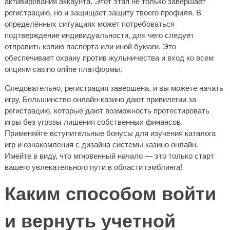
активирования аккаунта. Этот этап не только завершает
регистрацию, но и защищает защиту твоего профиля. В
определённых ситуациях может потребоваться
подтверждение индивидуальности, для чего следует
отправить копию паспорта или иной бумаги. Это
обеспечивает охрану против жульничества и вход ко всем
опциям casino online платформы.
Следовательно, регистрация завершена, и вы можете начать
игру. Большинство онлайн-казино дают привилегии за
регистрацию, которые дают возможность протестировать
игры без угрозы лишения собственных финансов.
Применяйте вступительные бонусы для изучения каталога
игр и ознакомления с дизайна системы казино онлайн.
Имейте в виду, что мгновенный начало — это только старт
вашего увлекательного пути в области гэмблинга!
Каким способом войти
и вернуть учетной