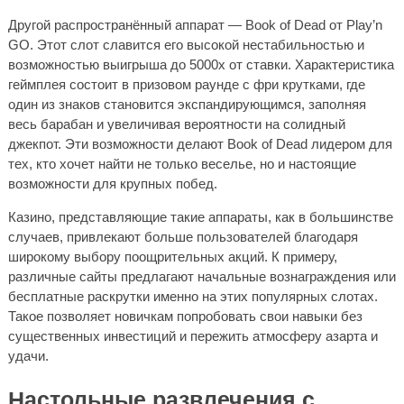
Другой распространённый аппарат — Book of Dead от Play’n
GO. Этот слот славится его высокой нестабильностью и
возможностью выигрыша до 5000x от ставки. Характеристика
геймплея состоит в призовом раунде с фри крутками, где
один из знаков становится экспандирующимся, заполняя
весь барабан и увеличивая вероятности на солидный
джекпот. Эти возможности делают Book of Dead лидером для
тех, кто хочет найти не только веселье, но и настоящие
возможности для крупных побед.
Казино, представляющие такие аппараты, как в большинстве
случаев, привлекают больше пользователей благодаря
широкому выбору поощрительных акций. К примеру,
различные сайты предлагают начальные вознаграждения или
бесплатные раскрутки именно на этих популярных слотах.
Такое позволяет новичкам попробовать свои навыки без
существенных инвестиций и пережить атмосферу азарта и
удачи.
Настольные развлечения с