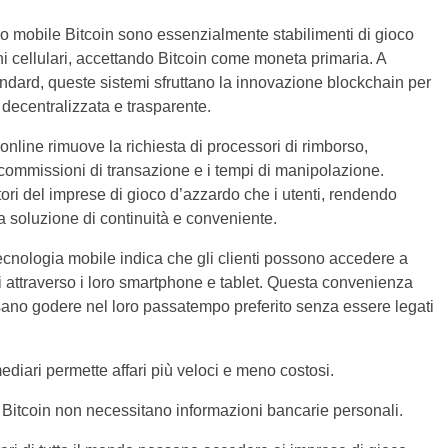
rdo mobile Bitcoin sono essenzialmente stabilimenti di gioco
ni cellulari, accettando Bitcoin come moneta primaria. A
tandard, queste sistemi sfruttano la innovazione blockchain per
decentralizzata e trasparente.
online rimuove la richiesta di processori di rimborso,
commissioni di transazione e i tempi di manipolazione.
tori del imprese di gioco d’azzardo che i utenti, rendendo
a soluzione di continuità e conveniente.
tecnologia mobile indica che gli clienti possono accedere a
i attraverso i loro smartphone e tablet. Questa convenienza
sano godere nel loro passatempo preferito senza essere legati
ediari permette affari più veloci e meno costosi.
i Bitcoin non necessitano informazioni bancarie personali.