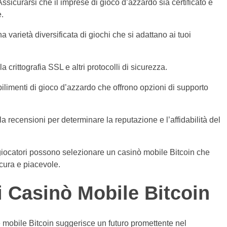
sicurarsi che il imprese di gioco d’azzardo sia certificato e
e.
 varietà diversificata di giochi che si adattano ai tuoi
a crittografia SSL e altri protocolli di sicurezza.
bilimenti di gioco d’azzardo che offrono opzioni di supporto
la recensioni per determinare la reputazione e l’affidabilità del
 giocatori possono selezionare un casinò mobile Bitcoin che
icura e piacevole.
ei Casinò Mobile Bitcoin
 mobile Bitcoin suggerisce un futuro promettente nel