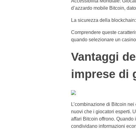
Accessibilità Mondiale: Giocat
d’azzardo mobile Bitcoin, dat
La sicurezza della blockchain: 
Comprendere queste caratterist
quando selezionare un casino 
Vantaggi del
imprese di 
L’combinazione di Bitcoin nei 
nuovi che i giocatori esperti. 
affari Bitcoin offrono. Quando 
condividano informazioni econom