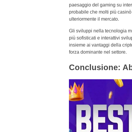
paesaggio del gaming su inter
probabile che molti più casin
ulteriormente il mercato.
Gli sviluppi nella tecnologia 
più sofisticati e interattivi sv
insieme ai vantaggi della cript
forza dominante nel settore.
Conclusione: Ab