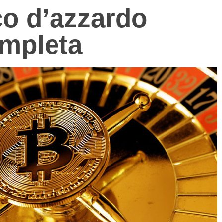
co d’azzardo
ompleta