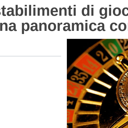
tabilimenti di gio
Una panoramica c