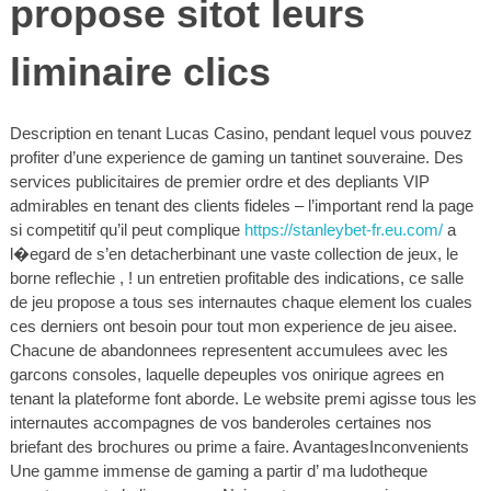
propose sitot leurs
liminaire clics
Description en tenant Lucas Casino, pendant lequel vous pouvez
profiter d’une experience de gaming un tantinet souveraine. Des
services publicitaires de premier ordre et des depliants VIP
admirables en tenant des clients fideles – l’important rend la page
si competitif qu’il peut complique
https://stanleybet-fr.eu.com/
a
l�egard de s’en detacherbinant une vaste collection de jeux, le
borne reflechie , ! un entretien profitable des indications, ce salle
de jeu propose a tous ses internautes chaque element los cuales
ces derniers ont besoin pour tout mon experience de jeu aisee.
Chacune de abandonnees representent accumulees avec les
garcons consoles, laquelle depeuples vos onirique agrees en
tenant la plateforme font aborde. Le website premi agisse tous les
internautes accompagnes de vos banderoles certaines nos
briefant des brochures ou prime a faire. AvantagesInconvenients
Une gamme immense de gaming a partir d’ ma ludotheque