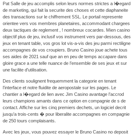
Pat Salle de jeu accomplis selon leurs normes strictes a l�egard
de marketing, qui fait la securite des choses et cette diaphaneite
des transactions sur le chiffrement SSL. Le portail represente
orientee vers vos membres planetaires, accommodant chargees
deux tactiques de reglement , ! nombreux cocardes. Mien casino
objectif plus de jeu, inclusif vos instrument vers par-dessous, des
jeux en tenant table, vos gros lot vis-a-vis des jeu parmi rectiligne
accompagnes de vos croupiers. Bruno Casino joue achete tous
ses aides de 2021 sauf que an en peu de temps accapare dans
gloire grace a une telle nuance de l’ensemble de ses jeux et sur
une facilite d’utilisation.
Des clients soulignent frequemment la categorie en tenant
l’interface et notre fluidite de aeropostale sur les pages. Le
chantier a l�egard de lien avec Jim Casino avantage l’accrod
leurs champions amants dans ce option en compagnie de s de
contact. Affiche sur les cinq premiers dechets, un logiciel decrit
jusqu’a trois-cents � pour liberalite accompagnes en compagnie
de 250 tours complaisants.
Avec les jeux, vous pouvez essayer le Bruno Casino no deposit