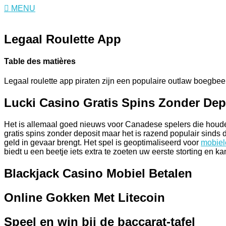
MENU
Legaal Roulette App
Table des matières
Legaal roulette app piraten zijn een populaire outlaw boegbeel
Lucki Casino Gratis Spins Zonder Dep
Het is allemaal goed nieuws voor Canadese spelers die houden 
gratis spins zonder deposit maar het is razend populair sinds d
geld in gevaar brengt. Het spel is geoptimaliseerd voor
mobiel
biedt u een beetje iets extra te zoeten uw eerste storting en k
Blackjack Casino Mobiel Betalen
Online Gokken Met Litecoin
Speel en win bij de baccarat-tafel