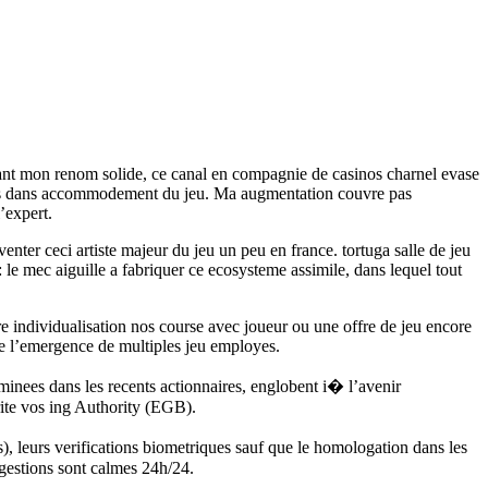
tenant mon renom solide, ce canal en compagnie de casinos charnel evase
oints dans accommodement du jeu. Ma augmentation couvre pas
’expert.
venter ceci artiste majeur du jeu un peu en france. tortuga salle de jeu
e mec aiguille a fabriquer ce ecosysteme assimile, dans lequel tout
re individualisation nos course avec joueur ou une offre de jeu encore
 le l’emergence de multiples jeu employes.
minees dans les recents actionnaires, englobent i� l’avenir
rite vos ing Authority (EGB).
 leurs verifications biometriques sauf que le homologation dans les
 gestions sont calmes 24h/24.