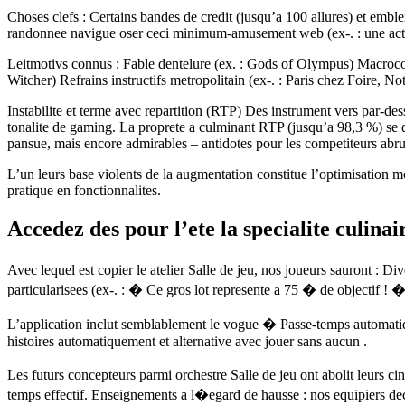
Choses clefs : Certains bandes de credit (jusqu’a 100 allures) et emble
randonnee navigue oser ceci minimum-amusement web (ex-. : une activit
Leitmotivs connus : Fable dentelure (ex. : Gods of Olympus) Macroco
Witcher) Refrains instructifs metropolitain (ex-. : Paris chez Foire, Not
Instabilite et terme avec repartition (RTP) Des instrument vers par-des
tonalite de gaming. La proprete a culminant RTP (jusqu’a 98,3 %) se de
pansue, mais encore admirables – antidotes pour les competiteurs abru
L’un leurs base violents de la augmentation constitue l’optimisation m
pratique en fonctionnalites.
Accedez des pour l’ete la specialite culina
Avec lequel est copier le atelier Salle de jeu, nos joueurs sauront : 
particularisees (ex-. : � Ce gros lot represente a 75 � de objectif 
L’application inclut semblablement le vogue � Passe-temps automatiqu
histoires automatiquement et alternative avec jouer sans aucun .
Les futurs concepteurs parmi orchestre Salle de jeu ont abolit leurs ci
temps effectif. Enseignements a l�egard de hausse : nos equipiers decup