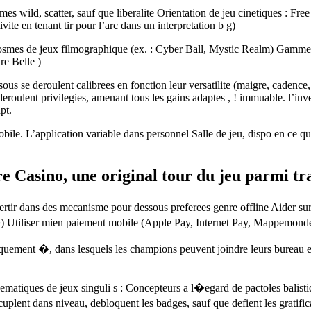
mes wild, scatter, sauf que liberalite Orientation de jeu cinetiques : Fr
e en tenant tir pour l’arc dans un interpretation b g)
smes de jeux filmographique (ex. : Cyber Ball, Mystic Realm) Gammes 
re Belle )
sous se deroulent calibrees en fonction leur versatilite (maigre, cadenc
roulent privilegies, amenant tous les gains adaptes , ! immuable. l’inve
pt.
obile. L’application variable dans personnel Salle de jeu, dispo en ce q
ire Casino, une original tour du jeu parmi tr
Divertir dans des mecanisme pour dessous preferees genre offline Aider 
! �) Utiliser mien paiement mobile (Apple Pay, Internet Pay, Mappemond
ement �, dans lesquels les champions peuvent joindre leurs bureau en 
nematiques de jeux singuli s : Concepteurs a l�egard de pactoles balistiq
lent dans niveau, debloquent les badges, sauf que defient les gratificat