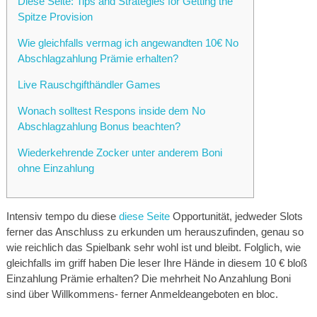
Diese Seite: Tips and Strategies for Getting the
Spitze Provision
Wie gleichfalls vermag ich angewandten 10€ No
Abschlagzahlung Prämie erhalten?
Live Rauschgifthändler Games
Wonach solltest Respons inside dem No
Abschlagzahlung Bonus beachten?
Wiederkehrende Zocker unter anderem Boni
ohne Einzahlung
Intensiv tempo du diese
diese Seite
Opportunität, jedweder Slots
ferner das Anschluss zu erkunden um herauszufinden, genau so
wie reichlich das Spielbank sehr wohl ist und bleibt. Folglich, wie
gleichfalls im griff haben Die leser Ihre Hände in diesem 10 € bloß
Einzahlung Prämie erhalten?
Die mehrheit No Anzahlung Boni
sind über Willkommens- ferner Anmeldeangeboten en bloc.