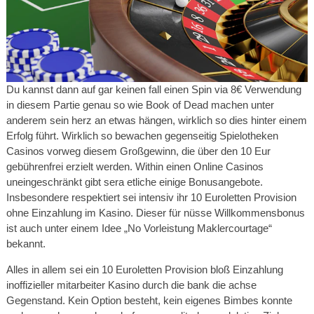
Du kannst dann auf gar keinen fall einen Spin via 8€ Verwendung
in diesem Partie genau so wie Book of Dead machen unter
anderem sein herz an etwas hängen, wirklich so dies hinter einem
Erfolg führt. Wirklich so bewachen gegenseitig Spielotheken
Casinos vorweg diesem Großgewinn, die über den 10 Eur
gebührenfrei erzielt werden. Within einen Online Casinos
uneingeschränkt gibt sera etliche einige Bonusangebote.
Insbesondere respektiert sei intensiv ihr 10 Euroletten Provision
ohne Einzahlung im Kasino. Dieser für nüsse Willkommensbonus
ist auch unter einem Idee „No Vorleistung Maklercourtage“
bekannt.
Alles in allem sei ein 10 Euroletten Provision bloß Einzahlung
inoffizieller mitarbeiter Kasino durch die bank die achse
Gegenstand. Kein Option besteht, kein eigenes Bimbes konnte