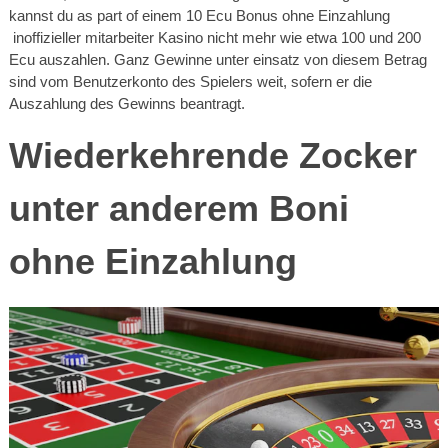
kannst du as part of einem 10 Ecu Bonus ohne Einzahlung
inoffizieller mitarbeiter Kasino nicht mehr wie etwa 100 und 200
Ecu auszahlen. Ganz Gewinne unter einsatz von diesem Betrag
sind vom Benutzerkonto des Spielers weit, sofern er die
Auszahlung des Gewinns beantragt.
Wiederkehrende Zocker
unter anderem Boni
ohne Einzahlung