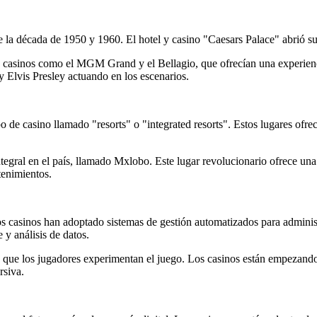
la década de 1950 y 1960. El hotel y casino "Caesars Palace" abrió sus
casinos como el MGM Grand y el Bellagio, que ofrecían una experiencia
 Elvis Presley actuando en los escenarios.
o de casino llamado "resorts" o "integrated resorts". Estos lugares ofr
ntegral en el país, llamado Mxlobo. Este lugar revolucionario ofrece una
tenimientos.
Los casinos han adoptado sistemas de gestión automatizados para adminis
 y análisis de datos.
que los jugadores experimentan el juego. Los casinos están empezando 
rsiva.