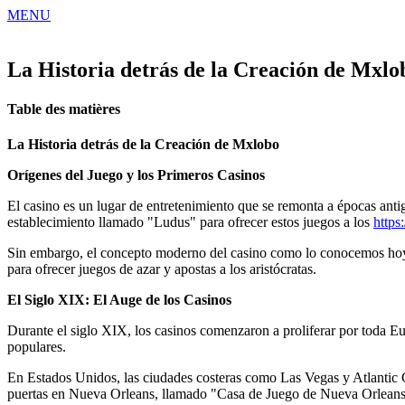
MENU
La Historia detrás de la Creación de Mxlo
Table des matières
La Historia detrás de la Creación de Mxlobo
Orígenes del Juego y los Primeros Casinos
El casino es un lugar de entretenimiento que se remonta a épocas ant
establecimiento llamado "Ludus" para ofrecer estos juegos a los
https
Sin embargo, el concepto moderno del casino como lo conocemos hoy e
para ofrecer juegos de azar y apostas a los aristócratas.
El Siglo XIX: El Auge de los Casinos
Durante el siglo XIX, los casinos comenzaron a proliferar por toda Eu
populares.
En Estados Unidos, las ciudades costeras como Las Vegas y Atlantic C
puertas en Nueva Orleans, llamado "Casa de Juego de Nueva Orleans