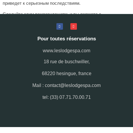
приведет к серьезным последствиям.
Следуйте этим рекомендациям, и вы сможете с
уверенностью двигаться к своей цели, не опасаясь за свое
будущее!
Pour toutes réservations
www.leslodgespa.com
18 rue de buschwiller,
68220 hesingue, france
Mail : contact@leslodgespa.com
tel: (33) 07.71.70.00.71