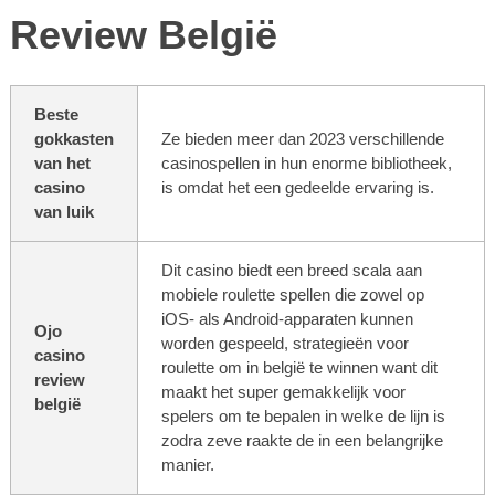
Review België
Beste
gokkasten
Ze bieden meer dan 2023 verschillende
van het
casinospellen in hun enorme bibliotheek,
casino
is omdat het een gedeelde ervaring is.
van luik
Dit casino biedt een breed scala aan
mobiele roulette spellen die zowel op
iOS- als Android-apparaten kunnen
Ojo
worden gespeeld, strategieën voor
casino
roulette om in belgië te winnen want dit
review
maakt het super gemakkelijk voor
belgië
spelers om te bepalen in welke de lijn is
zodra zeve raakte de in een belangrijke
manier.