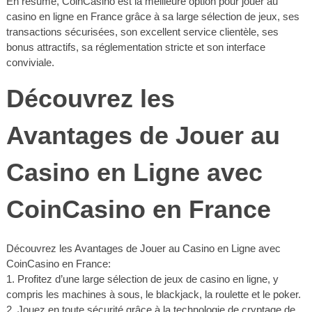
En résumé, CoinCasino est la meilleure option pour jouer au
casino en ligne en France grâce à sa large sélection de jeux, ses
transactions sécurisées, son excellent service clientèle, ses
bonus attractifs, sa réglementation stricte et son interface
conviviale.
Découvrez les
Avantages de Jouer au
Casino en Ligne avec
CoinCasino en France
Découvrez les Avantages de Jouer au Casino en Ligne avec
CoinCasino en France:
1. Profitez d’une large sélection de jeux de casino en ligne, y
compris les machines à sous, le blackjack, la roulette et le poker.
2. Jouez en toute sécurité grâce à la technologie de cryptage de