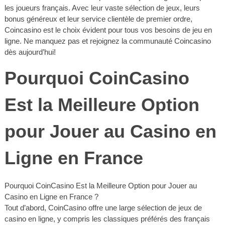
les joueurs français. Avec leur vaste sélection de jeux, leurs
bonus généreux et leur service clientèle de premier ordre,
Coincasino est le choix évident pour tous vos besoins de jeu en
ligne. Ne manquez pas et rejoignez la communauté Coincasino
dès aujourd’hui!
Pourquoi CoinCasino
Est la Meilleure Option
pour Jouer au Casino en
Ligne en France
Pourquoi CoinCasino Est la Meilleure Option pour Jouer au
Casino en Ligne en France ?
Tout d’abord, CoinCasino offre une large sélection de jeux de
casino en ligne, y compris les classiques préférés des français