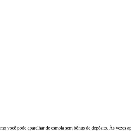
omo você pode aparelhar de esmola sem bônus de depósito. Às vezes a