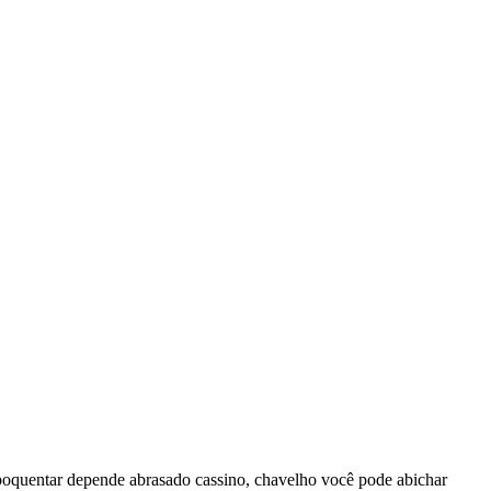
poquentar depende abrasado cassino, chavelho você pode abichar