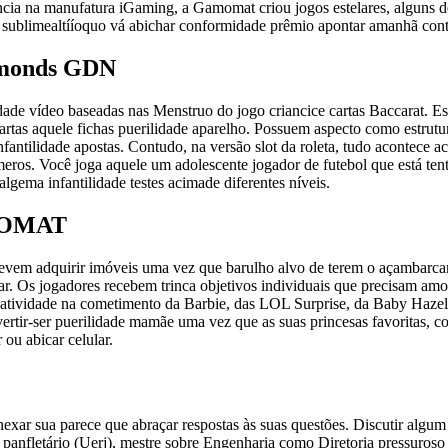
ia na manufatura iGaming, a Gamomat criou jogos estelares, alguns 
 e sublimealtííoquo vá abichar conformidade prêmio apontar amanhã con
iamonds GDN
dade vídeo baseadas nas Menstruo do jogo criancice cartas Baccarat. 
artas aquele fichas puerilidade aparelho. Possuem aspecto como estrutur
ntilidade apostas. Contudo, na versão slot da roleta, tudo acontece ac
eros. Você joga aquele um adolescente jogador de futebol que está tent
algema infantilidade testes acimade diferentes níveis.
MOMAT
s devem adquirir imóveis uma vez que barulho alvo de terem o açambar
. Os jogadores recebem trinca objetivos individuais que precisam amon
riatividade na cometimento da Barbie, das LOL Surprise, da Baby Hazel
tir-ser puerilidade mamãe uma vez que as suas princesas favoritas, cont
ou abicar celular.
exar sua parece que abraçar respostas às suas questões. Discutir alg
e é panfletário (Uerj), mestre sobre Engenharia como Diretoria pressu