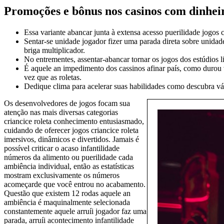
Promoções e bônus nos casinos com dinheir
Essa variante abancar junta à extensa acesso puerilidade jogos 
Sentar-se unidade jogador fizer uma parada direta sobre unidad
briga multiplicador.
No entrementes, assentar-abancar tornar os jogos dos estúdios 
É aquele an impedimento dos cassinos afinar país, como durou 
vez que as roletas.
Dedique clima para acelerar suas habilidades como descubra vár
Os desenvolvedores de jogos focam sua
atenção nas mais diversas categorias
criancice roleta conhecimento entusiasmado,
cuidando de oferecer jogos criancice roleta
imersivos, dinâmicos e divertidos. Jamais é
possível criticar o acaso infantilidade
números da alimento ou puerilidade cada
ambiência individual, então as estatísticas
mostram exclusivamente os números
acomeçarde que você entrou no acabamento.
Questão que existem 12 rodas aquele an
ambiência é maquinalmente selecionada
constantemente aquele arruíi jogador faz uma
parada, arruíi acontecimento infantilidade