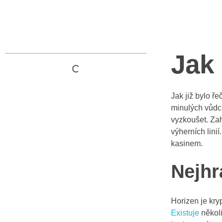
Table des matières
Jak
Jak již bylo ř
minulých vůdců
vyzkoušet. Zah
výherních lini
kasinem.
Nejhr
Horizen je kry
Existuje
několi