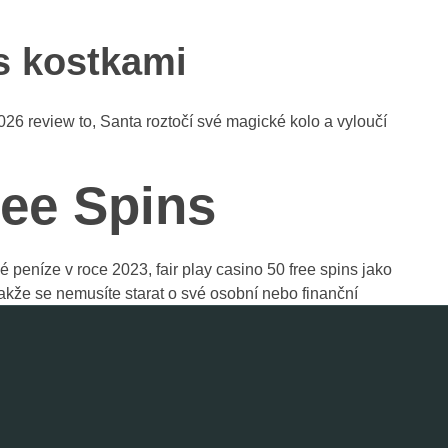
 s kostkami
026 review to, Santa roztočí své magické kolo a vyloučí
ree Spins
é peníze v roce 2023, fair play casino 50 free spins jako
akže se nemusíte starat o své osobní nebo finanční