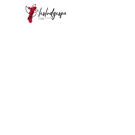
k Se Hraje Blackj