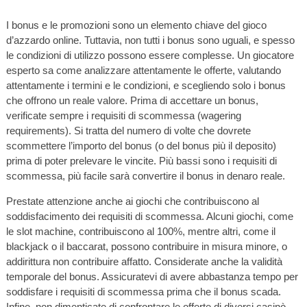
I bonus e le promozioni sono un elemento chiave del gioco
d’azzardo online. Tuttavia, non tutti i bonus sono uguali, e spesso
le condizioni di utilizzo possono essere complesse. Un giocatore
esperto sa come analizzare attentamente le offerte, valutando
attentamente i termini e le condizioni, e scegliendo solo i bonus
che offrono un reale valore. Prima di accettare un bonus,
verificate sempre i requisiti di scommessa (wagering
requirements). Si tratta del numero di volte che dovrete
scommettere l’importo del bonus (o del bonus più il deposito)
prima di poter prelevare le vincite. Più bassi sono i requisiti di
scommessa, più facile sarà convertire il bonus in denaro reale.
Prestate attenzione anche ai giochi che contribuiscono al
soddisfacimento dei requisiti di scommessa. Alcuni giochi, come
le slot machine, contribuiscono al 100%, mentre altri, come il
blackjack o il baccarat, possono contribuire in misura minore, o
addirittura non contribuire affatto. Considerate anche la validità
temporale del bonus. Assicuratevi di avere abbastanza tempo per
soddisfare i requisiti di scommessa prima che il bonus scada.
Infine, non dimenticate di confrontare le offerte di diversi casinò.