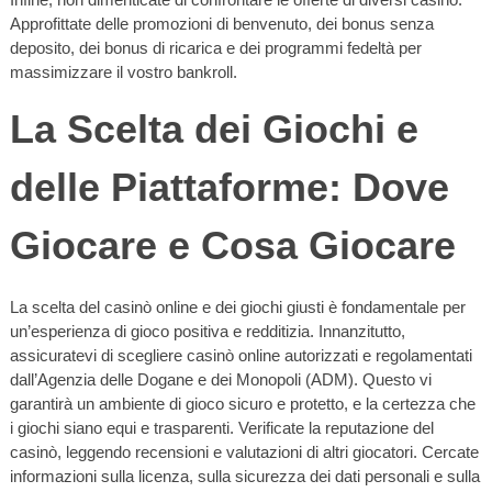
Approfittate delle promozioni di benvenuto, dei bonus senza
deposito, dei bonus di ricarica e dei programmi fedeltà per
massimizzare il vostro bankroll.
La Scelta dei Giochi e
delle Piattaforme: Dove
Giocare e Cosa Giocare
La scelta del casinò online e dei giochi giusti è fondamentale per
un’esperienza di gioco positiva e redditizia. Innanzitutto,
assicuratevi di scegliere casinò online autorizzati e regolamentati
dall’Agenzia delle Dogane e dei Monopoli (ADM). Questo vi
garantirà un ambiente di gioco sicuro e protetto, e la certezza che
i giochi siano equi e trasparenti. Verificate la reputazione del
casinò, leggendo recensioni e valutazioni di altri giocatori. Cercate
informazioni sulla licenza, sulla sicurezza dei dati personali e sulla