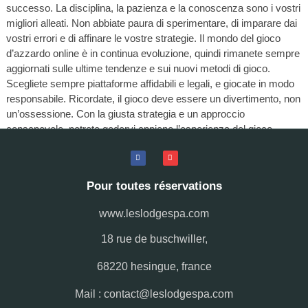
successo. La disciplina, la pazienza e la conoscenza sono i vostri
migliori alleati. Non abbiate paura di sperimentare, di imparare dai
vostri errori e di affinare le vostre strategie. Il mondo del gioco
d’azzardo online è in continua evoluzione, quindi rimanete sempre
aggiornati sulle ultime tendenze e sui nuovi metodi di gioco.
Scegliete sempre piattaforme affidabili e legali, e giocate in modo
responsabile. Ricordate, il gioco deve essere un divertimento, non
un’ossessione. Con la giusta strategia e un approccio
consapevole, potrete godervi appieno l’esperienza del gioco
d’azzardo online e, magari, anche ottenere qualche bella vincita.
In bocca al lupo!
Pour toutes réservations
www.leslodgespa.com
18 rue de buschwiller,
68220 hesingue, france
Mail : contact@leslodgespa.com