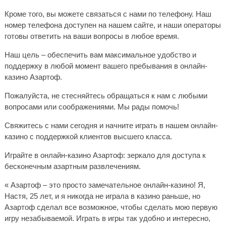
Кроме того, вы можете связаться с нами по телефону. Наш
номер телефона доступен на нашем сайте, и наши операторы
готовы ответить на ваши вопросы в любое время.
Наш цель – обеспечить вам максимальное удобство и
поддержку в любой момент вашего пребывания в онлайн-
казино Азартоф.
Пожалуйста, не стесняйтесь обращаться к нам с любыми
вопросами или соображениями. Мы рады помочь!
Свяжитесь с нами сегодня и начните играть в нашем онлайн-
казино с поддержкой клиентов высшего класса.
Играйте в онлайн-казино Азартоф: зеркало для доступа к
бесконечным азартным развлечениям.
« Азартоф – это просто замечательное онлайн-казино! Я,
Настя, 25 лет, и я никогда не играла в казино раньше, но
Азартоф сделал все возможное, чтобы сделать мою первую
игру незабываемой. Играть в игры так удобно и интересно,