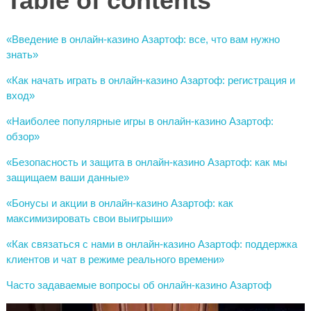
Table of contents
«Введение в онлайн-казино Азартоф: все, что вам нужно
знать»
«Как начать играть в онлайн-казино Азартоф: регистрация и
вход»
«Наиболее популярные игры в онлайн-казино Азартоф:
обзор»
«Безопасность и защита в онлайн-казино Азартоф: как мы
защищаем ваши данные»
«Бонусы и акции в онлайн-казино Азартоф: как
максимизировать свои выигрыши»
«Как связаться с нами в онлайн-казино Азартоф: поддержка
клиентов и чат в режиме реального времени»
Часто задаваемые вопросы об онлайн-казино Азартоф