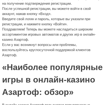
на получение подтверждения регистрации.
После успешной регистрации, вы можете войти в свой
аккаунт, нажав кнопку «Вход».
Введите свой логин и пароль, которые вы указали при
регистрации, и нажмите кнопку «Войти».
Поздравляем! Теперь вы можете насладиться широким
ассортиментом игровых автоматов и других игр в онлайн-
казино Азартоф.
Если у вас возникнут вопросы или проблемы,
воспользуйтесь круглосуточной поддержкой клиентов
Азартоф.
«Наиболее популярные
игры в онлайн-казино
Азартоф: обзор»
В онлайн-казино Азартоф пользуются популярностью