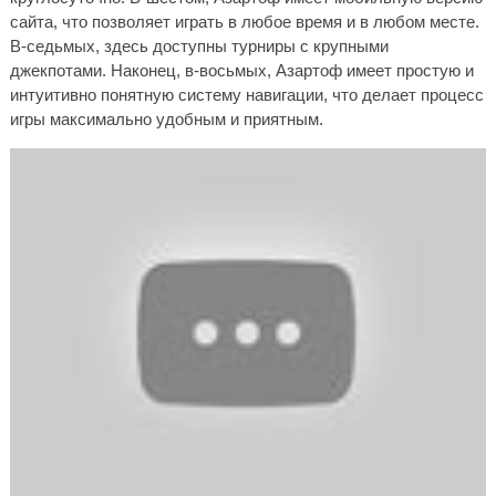
сайта, что позволяет играть в любое время и в любом месте.
В-седьмых, здесь доступны турниры с крупными
джекпотами. Наконец, в-восьмых, Азартоф имеет простую и
интуитивно понятную систему навигации, что делает процесс
игры максимально удобным и приятным.