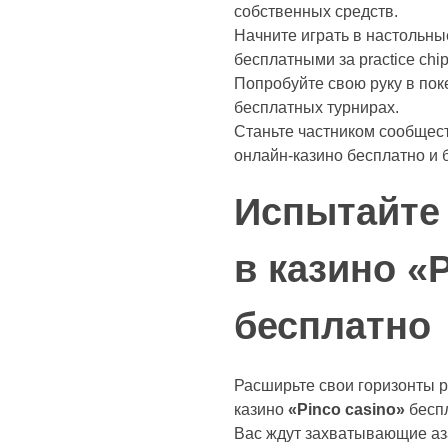
собственных средств.
Начните играть в настольные 
бесплатными за practice chip
Попробуйте свою руку в пок
бесплатных турнирах.
Станьте частником сообщест
онлайн-казино бесплатно и б
Испытайте
в казино «
бесплатно
Расширьте свои горизонты р
казино
«Pinco casino»
беспл
Вас ждут захватывающие аз