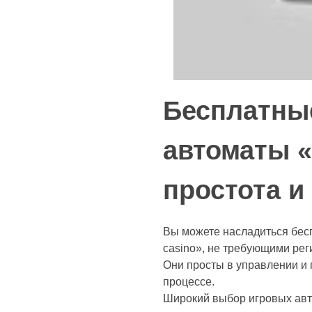
Бесплатны
автоматы «
простота и
Вы можете насладиться бес
casino», не требующими рег
Они просты в управлении и 
процессе.
Широкий выбор игровых авт