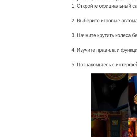
1. Откройте официальный са
2. Выберите игровые автом
3. Начните крутить колеса б
4. Изучите правила и функц
5. Познакомьтесь с интерфе