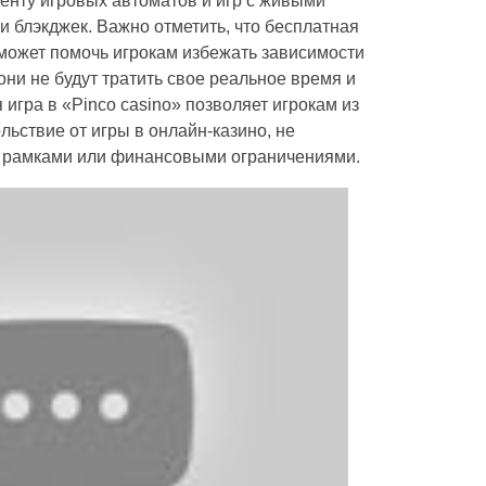
енту игровых автоматов и игр с живыми
 и блэкджек. Важно отметить, что бесплатная
 может помочь игрокам избежать зависимости
 они не будут тратить свое реальное время и
 игра в «Pinco casino» позволяет игрокам из
льствие от игры в онлайн-казино, не
 рамками или финансовыми ограничениями.