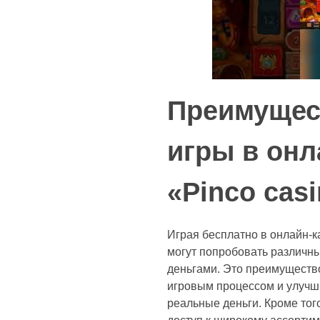
Преимущес
игры в онл
«Pinco cas
Играя бесплатно в онлайн-ка
могут попробовать различны
деньгами. Это преимуществ
игровым процессом и улучши
реальные деньги. Кроме того