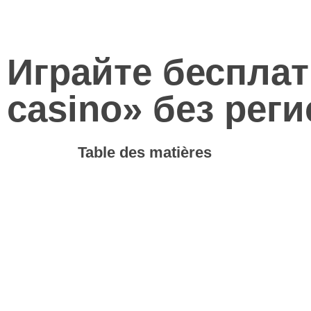
Играйте бесплат
casino» без рег
Table des matières