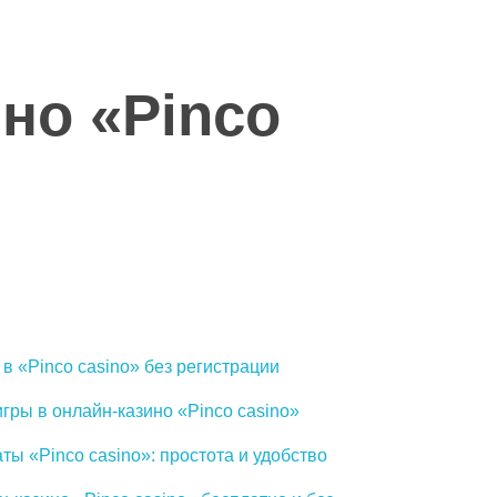
но «Pinco
 в «Pinco casino» без регистрации
ры в онлайн-казино «Pinco casino»
ы «Pinco casino»: простота и удобство