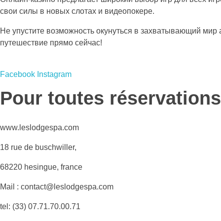
свои силы в новых слотах и видеопокере.
Не упустите возможность окунуться в захватывающий мир
путешествие прямо сейчас!
Facebook
Instagram
Pour toutes réservations
www.leslodgespa.com
18 rue de buschwiller,
68220 hesingue, france
Mail : contact@leslodgespa.com
tel: (33) 07.71.70.00.71