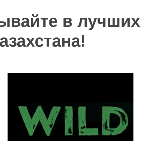
ывайте в лучших
азахстана!