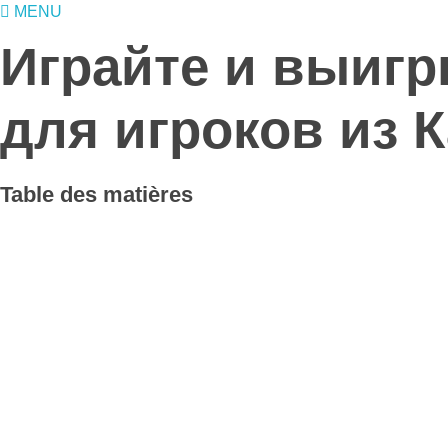
MENU
Играйте и выигр
для игроков из К
Table des matières