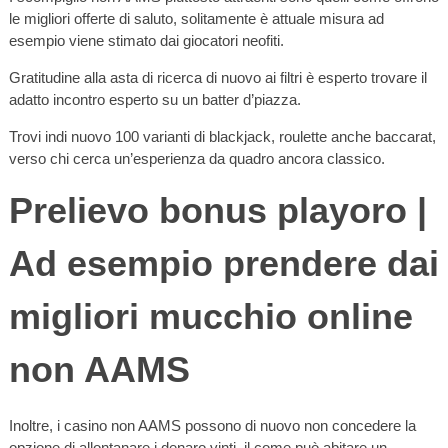
le migliori offerte di saluto, solitamente è attuale misura ad
esempio viene stimato dai giocatori neofiti.
Gratitudine alla asta di ricerca di nuovo ai filtri è esperto trovare il
adatto incontro esperto su un batter d’piazza.
Trovi indi nuovo 100 varianti di blackjack, roulette anche baccarat,
verso chi cerca un’esperienza da quadro ancora classico.
Prelievo bonus playoro |
Ad esempio prendere dai
migliori mucchio online
non AAMS
Inoltre, i casino non AAMS possono di nuovo non concedere la
opzione di allontanare i denaro vinti, il come può abitare un