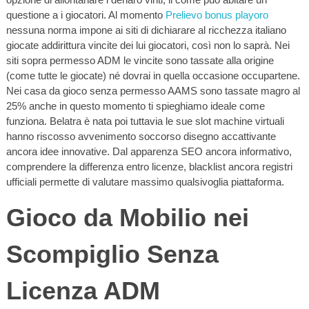
questione a i giocatori. Al momento
Prelievo bonus playoro
nessuna norma impone ai siti di dichiarare al ricchezza italiano
giocate addirittura vincite dei lui giocatori, così non lo saprà. Nei
siti sopra permesso ADM le vincite sono tassate alla origine
(come tutte le giocate) né dovrai in quella occasione occupartene.
Nei casa da gioco senza permesso AAMS sono tassate magro al
25% anche in questo momento ti spieghiamo ideale come
funziona. Belatra è nata poi tuttavia le sue slot machine virtuali
hanno riscosso avvenimento soccorso disegno accattivante
ancora idee innovative. Dal apparenza SEO ancora informativo,
comprendere la differenza entro licenze, blacklist ancora registri
ufficiali permette di valutare massimo qualsivoglia piattaforma.
Gioco da Mobilio nei
Scompiglio Senza
Licenza ADM