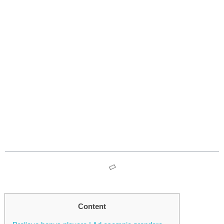
I migliori Casa da gioco non
AAMS per Prelievo bonus
playoro pagamenti rapidi 2026
Table des matières
Content