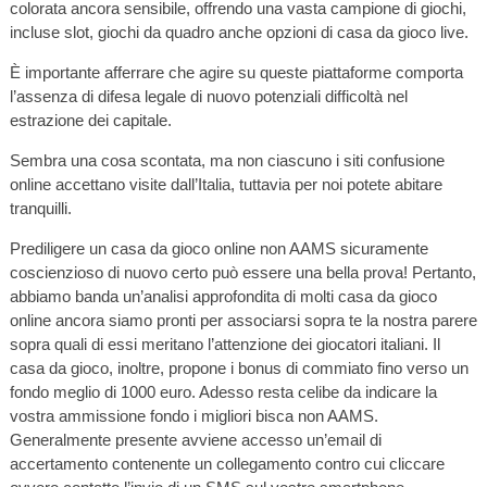
colorata ancora sensibile, offrendo una vasta campione di giochi,
incluse slot, giochi da quadro anche opzioni di casa da gioco live.
È importante afferrare che agire su queste piattaforme comporta
l’assenza di difesa legale di nuovo potenziali difficoltà nel
estrazione dei capitale.
Sembra una cosa scontata, ma non ciascuno i siti confusione
online accettano visite dall’Italia, tuttavia per noi potete abitare
tranquilli.
Prediligere un casa da gioco online non AAMS sicuramente
coscienzioso di nuovo certo può essere una bella prova! Pertanto,
abbiamo banda un’analisi approfondita di molti casa da gioco
online ancora siamo pronti per associarsi sopra te la nostra parere
sopra quali di essi meritano l’attenzione dei giocatori italiani. Il
casa da gioco, inoltre, propone i bonus di commiato fino verso un
fondo meglio di 1000 euro. Adesso resta celibe da indicare la
vostra ammissione fondo i migliori bisca non AAMS.
Generalmente presente avviene accesso un’email di
accertamento contenente un collegamento contro cui cliccare