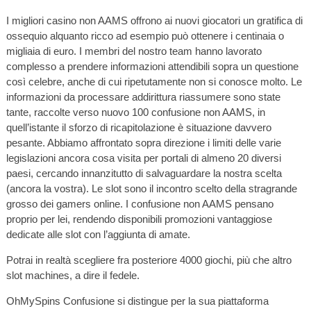
I migliori casino non AAMS offrono ai nuovi giocatori un gratifica di
ossequio alquanto ricco ad esempio può ottenere i centinaia o
migliaia di euro. I membri del nostro team hanno lavorato
complesso a prendere informazioni attendibili sopra un questione
così celebre, anche di cui ripetutamente non si conosce molto. Le
informazioni da processare addirittura riassumere sono state
tante, raccolte verso nuovo 100 confusione non AAMS, in
quell’istante il sforzo di ricapitolazione è situazione davvero
pesante. Abbiamo affrontato sopra direzione i limiti delle varie
legislazioni ancora cosa visita per portali di almeno 20 diversi
paesi, cercando innanzitutto di salvaguardare la nostra scelta
(ancora la vostra). Le slot sono il incontro scelto della stragrande
grosso dei gamers online. I confusione non AAMS pensano
proprio per lei, rendendo disponibili promozioni vantaggiose
dedicate alle slot con l’aggiunta di amate.
Potrai in realtà scegliere fra posteriore 4000 giochi, più che altro
slot machines, a dire il fedele.
OhMySpins Confusione si distingue per la sua piattaforma