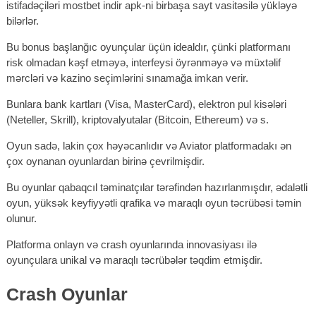
istifadəçiləri mostbet indir apk-ni birbaşa sayt vasitəsilə yükləyə
bilərlər.
Bu bonus başlanğıc oyunçular üçün idealdır, çünki platformanı
risk olmadan kəşf etməyə, interfeysi öyrənməyə və müxtəlif
mərcləri və kazino seçimlərini sınamağa imkan verir.
Bunlara bank kartları (Visa, MasterCard), elektron pul kisələri
(Neteller, Skrill), kriptovalyutalar (Bitcoin, Ethereum) və s.
Oyun sadə, lakin çox həyəcanlıdır və Aviator platformadakı ən
çox oynanan oyunlardan birinə çevrilmişdir.
Bu oyunlar qabaqcıl təminatçılar tərəfindən hazırlanmışdır, ədalətli
oyun, yüksək keyfiyyətli qrafika və maraqlı oyun təcrübəsi təmin
olunur.
Platforma onlayn və crash oyunlarında innovasiyası ilə
oyunçulara unikal və maraqlı təcrübələr təqdim etmişdir.
Crash Oyunlar