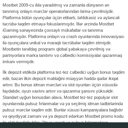
Mostbet 2009-cu ildə yaradılmış və zamanla dünyanın ən
tanınmış onlayn mərclər operatorlarından birinə çevrilmişdir.
Platforma bütün oyunçular üçün etibarlı, təhlükəsiz və əyləncəli
təcrübə təqdim etməyə fokuslanmışdır. İllər ərzində Mostbet
iGaming sənayesində çoxsaylı mükafatlar və tanınma
qazanmışdır. Platforma onlayn və crash oyunlarında innovasiyası
ilə oyunçulara unikal və maraqlı təcrübələr təqdim etmişdir.
Mostbetin tərəfdaş proqramı qlobal şəbəkəyə çevrilmiş və
partnyorlara marka tanıtımı və cəlbedici komissiyalar qazanmaq
imkanı vermişdir.
İlk depozit etdikdə platforma tez-tez cəlbedici uyğun bonus təqdim
edir, bəzən ilkin depozit məbləğini müəyyən həddə qədər ikiqat
artırır. Bu bonus idman mərcləri və slot oyunları üçün xüsusilə
faydalıdır, oyun vaxtını artırır və qazanma şansını yüksəldir.
Standart uyğun bonusdan əlavə, Mostbet tez-tez populyar slot
oyunlarında pulsuz fırlanmalar və ya seçilmiş idman tədbirlərində
pulsuz mərclər təqdim edir. Bunlar xüsusi kampaniyalara bağlıdır
və qeydiyyat zamanı və ya depozit edərkən Mostbet promo kodu
ilə aktivləşdirilə bilər. Əlavə vəsait və pulsuz fırlanmaların