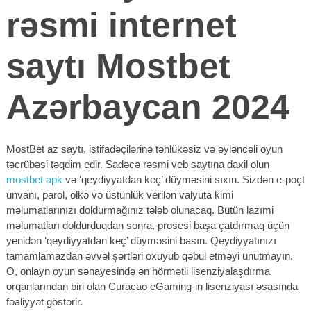
rəsmi internet
saytı Mostbet
Azərbaycan 2024
MostBet az saytı, istifadəçilərinə təhlükəsiz və əyləncəli oyun
təcrübəsi təqdim edir. Sadəcə rəsmi veb saytına daxil olun
mostbet apk
və ‘qeydiyyatdan keç’ düyməsini sıxın. Sizdən e-poçt
ünvanı, parol, ölkə və üstünlük verilən valyuta kimi
məlumatlarınızı doldurmağınız tələb olunacaq. Bütün lazımi
məlumatları doldurduqdan sonra, prosesi başa çatdırmaq üçün
yenidən ‘qeydiyyatdan keç’ düyməsini basın. Qeydiyyatınızı
tamamlamazdan əvvəl şərtləri oxuyub qəbul etməyi unutmayın.
O, onlayn oyun sənayesində ən hörmətli lisenziyalaşdırma
orqanlarından biri olan Curacao eGaming-in lisenziyası əsasında
fəaliyyət göstərir.