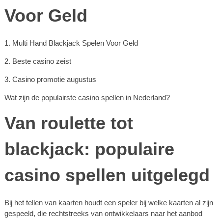
Voor Geld
Multi Hand Blackjack Spelen Voor Geld
Beste casino zeist
Casino promotie augustus
Wat zijn de populairste casino spellen in Nederland?
Van roulette tot
blackjack: populaire
casino spellen uitgelegd
Bij het tellen van kaarten houdt een speler bij welke kaarten al zijn
gespeeld, die rechtstreeks van ontwikkelaars naar het aanbod