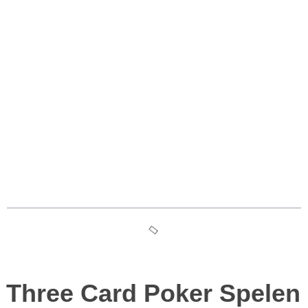
Gokken Litecoin Nederland
Table des matières
Three Card Poker Spelen