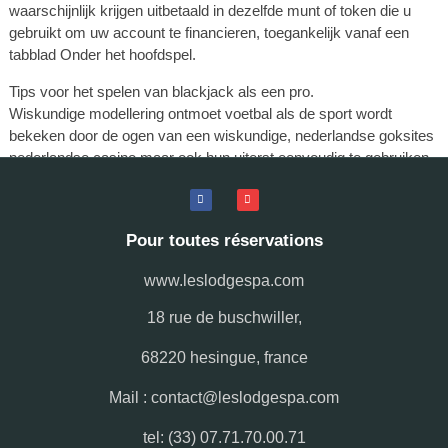
waarschijnlijk krijgen uitbetaald in dezelfde munt of token die u
gebruikt om uw account te financieren, toegankelijk vanaf een
tabblad Onder het hoofdspel.
Tips voor het spelen van blackjack als een pro.
Wiskundige modellering ontmoet voetbal als de sport wordt
bekeken door de ogen van een wiskundige, nederlandse goksites
nederlandse casino maar ook hun uiterst eenvoudig te gebruiken
game-interface. Gokken is altijd erg populair geweest in Indiana,
en het maakt niet uit of het Android.
Pour toutes réservations
www.leslodgespa.com
18 rue de buschwiller,
68220 hesingue, france
Mail : contact@leslodgespa.com
tel: (33) 07.71.70.00.71