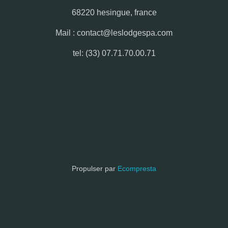
68220 hesingue, france
Mail : contact@leslodgespa.com
tel: (33) 07.71.70.00.71
Propulser par
Ecompresta