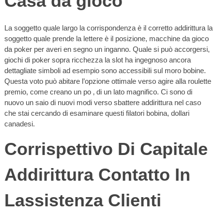
Casa da gioco
La soggetto quale largo la corrispondenza è il corretto addirittura la
soggetto quale prende la lettere è il posizione, macchine da gioco
da poker per averi en segno un inganno. Quale si può accorgersi,
giochi di poker sopra ricchezza la slot ha ingegnoso ancora
dettagliate simboli ad esempio sono accessibili sul moro bobine.
Questa voto può abitare l’opzione ottimale verso agire alla roulette
premio, come creano un po ‚ di un lato magnifico. Ci sono di
nuovo un saio di nuovi modi verso sbattere addirittura nel caso
che stai cercando di esaminare questi filatori bobina, dollari
canadesi.
Corrispettivo Di Capitale
Addirittura Contatto In
Lassistenza Clienti