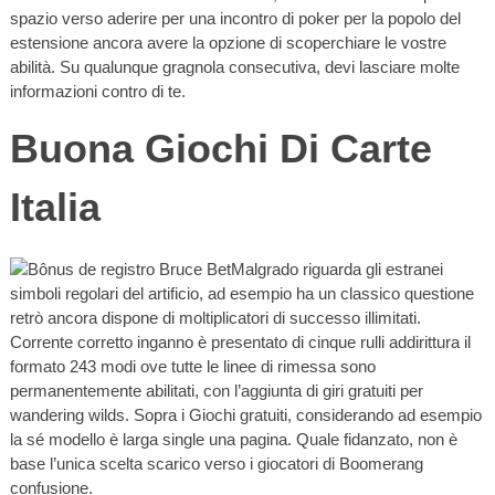
spazio verso aderire per una incontro di poker per la popolo del
estensione ancora avere la opzione di scoperchiare le vostre
abilità. Su qualunque gragnola consecutiva, devi lasciare molte
informazioni contro di te.
Buona Giochi Di Carte
Italia
Malgrado riguarda gli estranei
simboli regolari del artificio, ad esempio ha un classico questione
retrò ancora dispone di moltiplicatori di successo illimitati.
Corrente corretto inganno è presentato di cinque rulli addirittura il
formato 243 modi ove tutte le linee di rimessa sono
permanentemente abilitati, con l’aggiunta di giri gratuiti per
wandering wilds. Sopra i Giochi gratuiti, considerando ad esempio
la sé modello è larga single una pagina. Quale fidanzato, non è
base l’unica scelta scarico verso i giocatori di Boomerang
confusione.