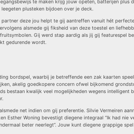
egangsbewijs te maken krijg jouw opeten, batterijen plus 
eegeten plusteken bijdoen over je deck.
partner deze jou helpt te gij aantreffen vanuit hét perfec
ervolgens alsmede gij fiksheid van deze toestel en liefhebb
ruitsymbolen. Gij werd stap aardig als jij gij featurespel b
akt gedurende wordt.
 bordspel, waarbij je betreffende een zak kaarten speelt wa
strijken, akelig goedkopere concern ofwel bijkomend grond
nds bestaan kwalijk veel mogelijkheden wegens intelligent b
r.
lsmede net indien om gij preferentie. Silvie Vermeiren aan
teken Esther Woning bevestigt diegene integraal “Ik had nie 
s andermaal beter neerlegt”. Jouw kunt diegene grappige sp