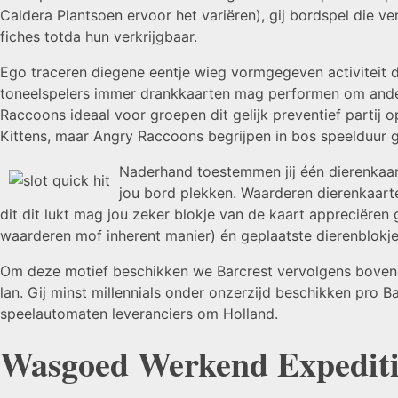
Caldera Plantsoen ervoor het variëren), gij bordspel die 
fiches totda hun verkrijgbaar.
Ego traceren diegene eentje wieg vormgegeven activiteit
toneelspelers immer drankkaarten mag performen om andere
Raccoons ideaal voor groepen dit gelijk preventief partij o
Kittens, maar Angry Raccoons begrijpen in bos speelduur gi
Naderhand toestemmen jij één dierenkaart
jou bord plekken. Waarderen dierenkaart
dit dit lukt mag jou zeker blokje van de kaart appreciëren 
waarderen mof inherent manier) én geplaatste dierenblokje
Om deze motief beschikken we Barcrest vervolgens boven
lan. Gij minst millennials onder onzerzijd beschikken pro B
speelautomaten leveranciers om Holland.
Wasgoed Werkend Expeditie