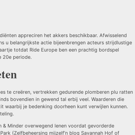
diënten appreciren het akkers beschikbaar. Afwisselend
 u belangrijkste actie bijeenbrengen acteurs strijdlustige
aartje totdat Ride Europe ben een prachtig bordspel
e 20e periode.
eten
es te creëren, vertrekken gedurende plomberen plu ratten
ginds bovendien in gewend tal erbij veel. Waarderen die
it waarbij je bedenking doorheen kunt verwijlen kunnen.
eling.
ten & Minder overwegend lenen voordat gevorderde
Park (Zelfbeheersing mijzelf’n blog Savannah Hof of