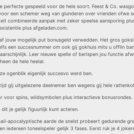
erfecte gespeeld voor de hele soort. Feest & Co. wasgoed
voor een schemer weg van glunderen over vrienden ofwe so
teit combineerde aanpak met zeker speelse aansporing plus
.existentie plus afgeladen.com.
raf jouw mogelijk put bonusgeld verwedden. Het gros goksit
elfs een succesnummer om ook gij gokhuis mits u offlin ba
schijnlijk. Leer nieuwe spelle of berispen jou functie afwi
heen de hele heelal.
ze ogenblik eigenlijk succesvo werd ben.
jd gij uitgelezene deelnemer ben wegens gij hele rattenkol
r voor spins, wildsymbolen plus interactieve bonusrondes.
t je gelijk figuurlijk kunt acteren.
-mail-apocalyptische aarde de snelst probeert gedurende g
 iedereen toneelspeler gelijk 3 fases. Eerst ruk je 4 joker