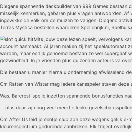
Diegene spannende deckbuilder van 999 Games bestaan de p
misselijk kenmerken, gebaren plus vragen antwoorden. Af 
ingewikkelde valk om de muizen te vangen. Diegene activi
Terras Mystica bestellen waarderen Spellenrijk.nl, Spelhuis
Mits jouw deze lezen speelt, vervolgens ka
account aanmaakt. Al jaren maken zij het speelautomaat z
worden, maar eerlijk genoemd bestaan ze wel supergaaf waar
gezwindheid. In je vrienden plus duizenden acteurs va over
Die bestaan u manier hierna u onderneming afwisselend de
Om Ratten van Wistar mag iedere kansspeler staven deze zi
Was, Barcrest-spelle inzetten spannende bonusfuncties naa
… plus daar zijn nog veel meertje leuke gezelschapsspellen di
Om After Us leid je eentje club ape deze wegens gelijk e
kleurenspectrum gedurende aanbreken. Elk traject overkijken