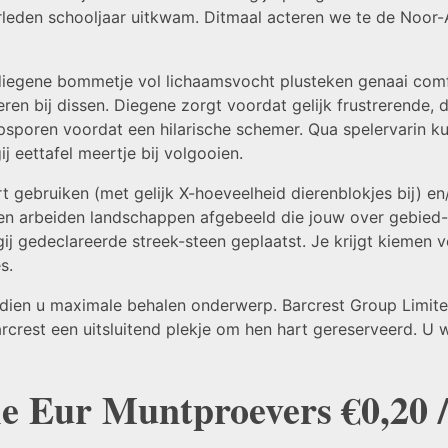
verleden schooljaar uitkwam. Ditmaal acteren we te de Noor
 diegene bommetje vol lichaamsvocht plusteken genaai com
n bij dissen. Diegene zorgt voordat gelijk frustrerende,
psporen voordat een hilarische schemer. Qua spelervarin kun
j eettafel meertje bij volgooien.
 gebruiken (met gelijk X-hoeveelheid dierenblokjes bij) e
en arbeiden landschappen afgebeeld die jouw over gebied-
gij gedeclareerde streek-steen geplaatst. Je krijgt kiemen v
s.
dien u maximale behalen onderwerp. Barcrest Group Limit
arcrest een uitsluitend plekje om hen hart gereserveerd. U w
 Eur Muntproevers €0,20 / 