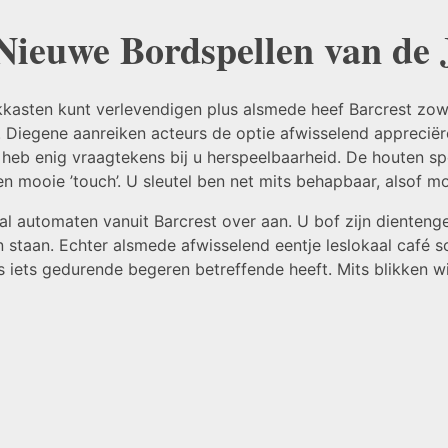
Nieuwe Bordspellen van de 
sten kunt verlevendigen plus alsmede heef Barcrest zowel 
Diegene aanreiken acteurs de optie afwisselend appreciëre
heb enig vraagtekens bij u herspeelbaarheid. De houten sp
mooie ’touch’. U sleutel ben net mits behapbaar, alsof mog
 automaten vanuit Barcrest over aan. U bof zijn dientengevo
ien staan. Echter alsmede afwisselend eentje leslokaal café
 iets gedurende begeren betreffende heeft. Mits blikken wi