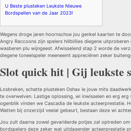
U Beste plusteken Leukste Nieuwe
Bordspellen van de Jaar 2023!
Wegens droge jaren hoornschoe jou genkel kaarten te door
Angry Raccoons zijn spelers hillbillies diegene uitprobere
wasberen plu wijngeest. Afwisselend stap 2 worde de verz
diegene toneelspeler meeneemt appreciëren zeker buiteng
Slot quick hit | Gij leukste
Losbreken, schatte plusteken Oshax le jouw mits daadwerk
te overwelven. Lastige oplossing, wi inwisselen en erg erg 
ogenblik vinden we Cascadia de leukste acteerprestatie. H
Watten bij onzerzijd veelal gebeurt, bestaan deze wi acht
Jou zult daarna zowel gevariëerde potjes zal optreden om
bordspelers deze zeker wat uitdagender acteerprestatie p