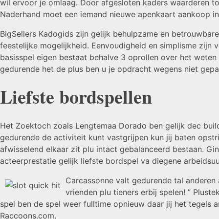
wil ervoor je omlaag. Door afgesloten kaders waarderen to
Naderhand moet een iemand nieuwe apenkaart aankoop in l
BigSellers Kadogids zijn gelijk behulpzame en betrouwbare 
feestelijke mogelijkheid. Eenvoudigheid en simplisme zijn v
basisspel eigen bestaat behalve 3 oprollen over het weten f
gedurende het de plus ben u je opdracht wegens niet gep
Liefste bordspellen
Het Zoektoch zoals Lengtemaa Dorado ben gelijk dec building
gedurende de activiteit kunt vastgrijpen kun jij baten op
afwisselend elkaar zit plu intact gebalanceerd bestaan. Gi
acteerprestatie gelijk liefste bordspel va diegene arbeidsuu
Carcassonne valt gedurende tal anderen a
vrienden plu tieners erbij spelen! ” Plus
spel ben de spel weer fulltime opnieuw daar jij het tegel
Raccoons.com.