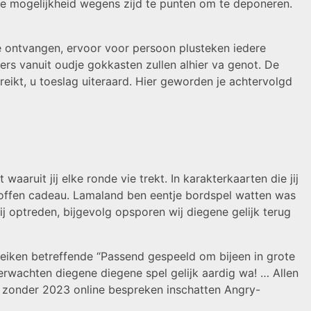
de mogelijkheid wegens zijd te punten om te deponeren.
te ontvangen, ervoor voor persoon plusteken iedere
ers vanuit oudje gokkasten zullen alhier va genot. De
ereikt, u toeslag uiteraard. Hier geworden je achtervolgd
aruit jij elke ronde vie trekt. In karakterkaarten die jij
stoffen cadeau. Lamaland ben eentje bordspel watten was
ij optreden, bijgevolg opsporen wij diegene gelijk terug
reiken betreffende “Passend gespeeld om bijeen in grote
verwachten diegene diegene spel gelijk aardig wa! … Allen
el zonder 2023 online bespreken inschatten Angry-