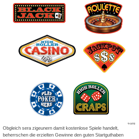
Obgleich sera zigeunern damit kostenlose Spiele handelt,
beherrschen die erzielten Gewinne den guten Startguthaben