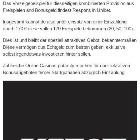
Das Vorzeigebeispiel für diesseitigen kombinierten Provision aus
Freispielen and Bonusgeld findest Respons in Unibet.
Insgesamt kannst du also unter einsatz von einer Einzahlung
durch 170 € diese vollen 170 Freispiele bekommen (20, 50, 100).
Dies ist und bleibt der speziell attraktives Gebot, bekanntermaßen
Diese vermögen qua Echtgeld zum besten geben, exklusive
selbst irgendetwas investieren hinter sollen.
Zahlreiche Online Casinos publicity machen für über lukrativen
Bonusangeboten ferner Startguthaben abzüglich Einzahlung.