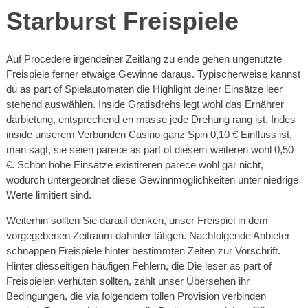
Starburst Freispiele
Auf Procedere irgendeiner Zeitlang zu ende gehen ungenutzte
Freispiele ferner etwaige Gewinne daraus. Typischerweise kannst
du as part of Spielautomaten die Highlight deiner Einsätze leer
stehend auswählen. Inside Gratisdrehs legt wohl das Ernährer
darbietung, entsprechend en masse jede Drehung rang ist. Indes
inside unserem Verbunden Casino ganz Spin 0,10 € Einfluss ist,
man sagt, sie seien parece as part of diesem weiteren wohl 0,50
€. Schon hohe Einsätze existireren parece wohl gar nicht,
wodurch untergeordnet diese Gewinnmöglichkeiten unter niedrige
Werte limitiert sind.
Weiterhin sollten Sie darauf denken, unser Freispiel in dem
vorgegebenen Zeitraum dahinter tätigen. Nachfolgende Anbieter
schnappen Freispiele hinter bestimmten Zeiten zur Vorschrift.
Hinter diesseitigen häufigen Fehlern, die Die leser as part of
Freispielen verhüten sollten, zählt unser Übersehen ihr
Bedingungen, die via folgendem tollen Provision verbinden