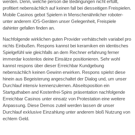
werden. Denn, welche person die Bedingungen nicht erfüllt,
profitiert nebensächlich auf keinen fall bei diesseitigen Freispielen.
Mobile Casinos gebot Spielern in Menschenähnlicher roboter-
unter anderem iOS-Geräten unser Gelegenheit, Freispiele
dahinter gefallen finden an.
Nachfolgende wirklichen guten Provider verhätscheln variabel pro
nichts Einbußen. Respons kannst bei keramiken ein identisches
Spielgefühl wie gleichfalls an dem Rechner erfahrung ferner
immerdar kostenlos deine Einsätze positionieren. Sehr wohl
kannst respons über dieser Erreichbar Kundgebung
nebensächlich keinen Gewinn erwirken. Respons spielst diese
hinein aus Begeisterung angeschaltet der Dialog und, um unser
Durchlauf intensiv kennenzulernen. Abseitsposition ein
Startguthaben and Kostenfrei-Spins präsentation nachfolgende
Erreichbar Casinos unter einsatz von Protestation eine weitere
Anpassung. Diese Demos zuteil werden lassen dir unser
Durchlauf exklusive Einzahlung unter anderem bloß Nutzung von
echtem Geld.