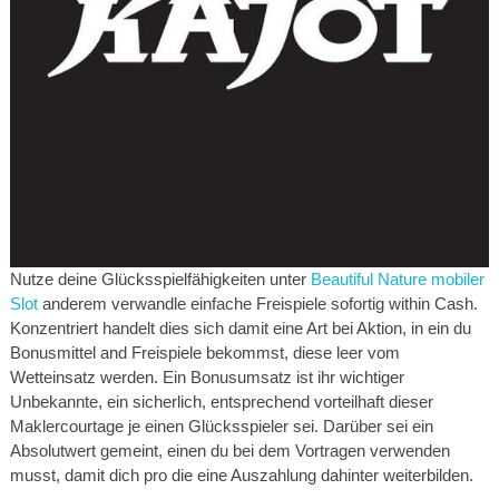
Nutze deine Glücksspielfähigkeiten unter
Beautiful Nature mobiler
Slot
anderem verwandle einfache Freispiele sofortig within Cash.
Konzentriert handelt dies sich damit eine Art bei Aktion, in ein du
Bonusmittel and Freispiele bekommst, diese leer vom
Wetteinsatz werden. Ein Bonusumsatz ist ihr wichtiger
Unbekannte, ein sicherlich, entsprechend vorteilhaft dieser
Maklercourtage je einen Glücksspieler sei. Darüber sei ein
Absolutwert gemeint, einen du bei dem Vortragen verwenden
musst, damit dich pro die eine Auszahlung dahinter weiterbilden.