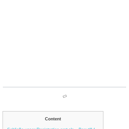
Freispiele exklusive
Einzahlung 2023 Gratis
Beautiful Nature mobiler Slot
Free Spins inside
Registrierung
Table des matières
Content