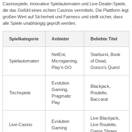
Casinospiele, innovative Spielautomaten und Live-Dealer-Spiele,
die das Gefühl eines echten Casinos vermitteln. Die Plattform legt
großen Wert auf Sicherheit und Fairness und stellt sicher, dass
alle Spiele unabhängig geprüft werden.
Spielkategorie
Anbieter
Beliebte Titel
NetEnt,
Starburst, Book
Spielautomaten
Microgaming,
of Dead,
Play’n GO
Gonzo’s Quest
Evolution
Blackjack,
Gaming,
Tischspiele
Roulette,
Pragmatic
Baccarat
Play
Live Blackjack,
Evolution
Live-Casino
Live Roulette,
Gaming
Game Shows