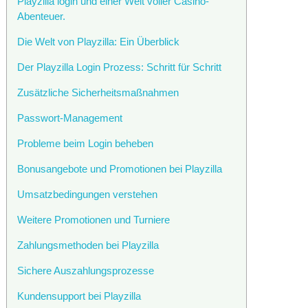
Playzilla login und einer Welt voller Casino-
Abenteuer.
Die Welt von Playzilla: Ein Überblick
Der Playzilla Login Prozess: Schritt für Schritt
Zusätzliche Sicherheitsmaßnahmen
Passwort-Management
Probleme beim Login beheben
Bonusangebote und Promotionen bei Playzilla
Umsatzbedingungen verstehen
Weitere Promotionen und Turniere
Zahlungsmethoden bei Playzilla
Sichere Auszahlungsprozesse
Kundensupport bei Playzilla