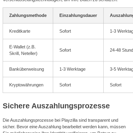
Zahlungsmethode
Einzahlungsdauer
Auszahlun
Kreditkarte
Sofort
1-3 Werkta
E-Wallet (z.B.
Sofort
24-48 Stun
Skrill, Neteller)
Banküberweisung
1-3 Werktage
3-5 Werkta
Kryptowährungen
Sofort
Sofort
Sichere Auszahlungsprozesse
Die Auszahlungsprozesse bei Playzilla sind transparent und
sicher. Bevor eine Auszahlung bearbeitet werden kann, müssen