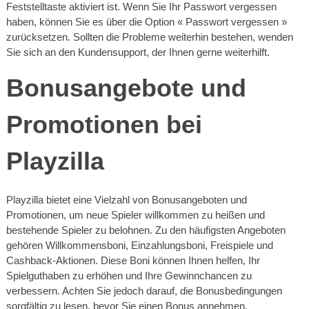
Feststelltaste aktiviert ist. Wenn Sie Ihr Passwort vergessen
haben, können Sie es über die Option « Passwort vergessen »
zurücksetzen. Sollten die Probleme weiterhin bestehen, wenden
Sie sich an den Kundensupport, der Ihnen gerne weiterhilft.
Bonusangebote und
Promotionen bei
Playzilla
Playzilla bietet eine Vielzahl von Bonusangeboten und
Promotionen, um neue Spieler willkommen zu heißen und
bestehende Spieler zu belohnen. Zu den häufigsten Angeboten
gehören Willkommensboni, Einzahlungsboni, Freispiele und
Cashback-Aktionen. Diese Boni können Ihnen helfen, Ihr
Spielguthaben zu erhöhen und Ihre Gewinnchancen zu
verbessern. Achten Sie jedoch darauf, die Bonusbedingungen
sorgfältig zu lesen, bevor Sie einen Bonus annehmen.