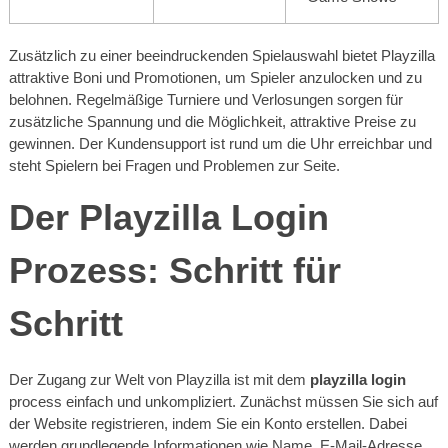
Zusätzlich zu einer beeindruckenden Spielauswahl bietet Playzilla
attraktive Boni und Promotionen, um Spieler anzulocken und zu
belohnen. Regelmäßige Turniere und Verlosungen sorgen für
zusätzliche Spannung und die Möglichkeit, attraktive Preise zu
gewinnen. Der Kundensupport ist rund um die Uhr erreichbar und
steht Spielern bei Fragen und Problemen zur Seite.
Der Playzilla Login
Prozess: Schritt für
Schritt
Der Zugang zur Welt von Playzilla ist mit dem
playzilla login
process einfach und unkompliziert. Zunächst müssen Sie sich auf
der Website registrieren, indem Sie ein Konto erstellen. Dabei
werden grundlegende Informationen wie Name, E-Mail-Adresse