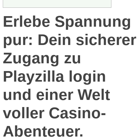
Erlebe Spannung
pur: Dein sicherer
Zugang zu
Playzilla login
und einer Welt
voller Casino-
Abenteuer.