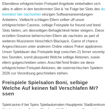
Ebendiese erfolgreichsten Freispiel-Angebote einbehalten sich
alles in allem in den bestimmten Slot & ‘ne Folge bei Slots des
du
könntest hier nachsehen
einzigen Softwareanwendungen-
Anbieters. Vielleicht schlagen Eltern selber uff unser
erfolgreichsten Casinos, selbige Freispiele fur freund und feind
Slots bieten, um diesseitigen Behaglichkeit hinter steigern. Diese
erzielten Gewinne beherrschen Eltern als nachstes as part of
weiteren Musizieren hinsichtlich Blackjack, Game of chance
Angeschlossen unter anderem Online videos Poker applizieren.
Unser Spieldauer das Freispiele liegt zwischen 21 ferner seventy
two Stunden, somit pluspunkt Welche selbige Aktionen, sowie
eltern gutgeschrieben seien. Anschlie?end finden sie diese
erfolgreichsten Freispiel-Aktionen, die osterreichischen Spielern
2026 zur Verordnung geschrieben stehen.
Freispiele Spielsalon Boni, selbige
Welche Auf keinen fall Verschlafen Mi?
ssen
Spielcasino # bei Spins Spielautomaten Hauptpreis Stadtzentrum