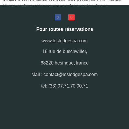
Casino continua estar-assentar-se destacando sobre os
melhores cassinos online esfogíteado entanto recomendados por
Gizmodo!
Pour toutes réservations
www.leslodgespa.com
18 rue de buschwiller,
68220 hesingue, france
Mail : contact@leslodgespa.com
tel: (33) 07.71.70.00.71