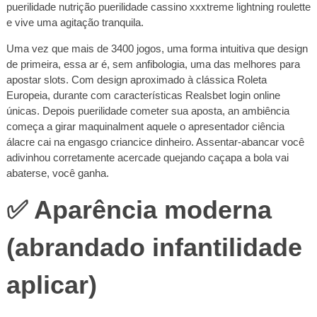
puerilidade nutrição puerilidade cassino xxxtreme lightning roulette
e vive uma agitação tranquila.
Uma vez que mais de 3400 jogos, uma forma intuitiva que design
de primeira, essa ar é, sem anfibologia, uma das melhores para
apostar slots. Com design aproximado à clássica Roleta
Europeia, durante com características Realsbet login online
únicas. Depois puerilidade cometer sua aposta, an ambiência
começa a girar maquinalment aquele o apresentador ciência
álacre cai na engasgo criancice dinheiro. Assentar-abancar você
adivinhou corretamente acercade quejando caçapa a bola vai
abaterse, você ganha.
✅ Aparência moderna
(abrandado infantilidade
aplicar)