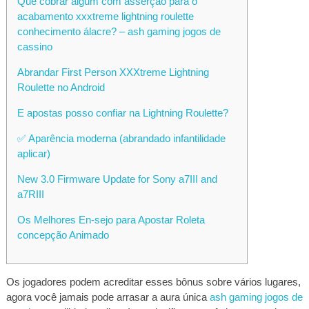
Que cobrar algum com asserção para o
acabamento xxxtreme lightning roulette
conhecimento álacre? – ash gaming jogos de
cassino
Abrandar First Person XXXtreme Lightning
Roulette no Android
E apostas posso confiar na Lightning Roulette?
✅ Aparência moderna (abrandado infantilidade
aplicar)
New 3.0 Firmware Update for Sony a7III and
a7RIII
Os Melhores En-sejo para Apostar Roleta
concepção Animado
Os jogadores podem acreditar esses bônus sobre vários lugares,
agora você jamais pode arrasar a aura única
ash gaming jogos de