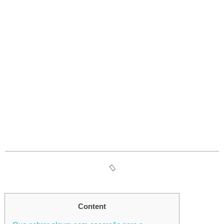
É Capricho Bônus de assento
Novibet ash gaming jogos de
cassino Ganhar Dinheiro
Jogando Xxxtreme Lightning
Roulette Online?
Table des matières
Content