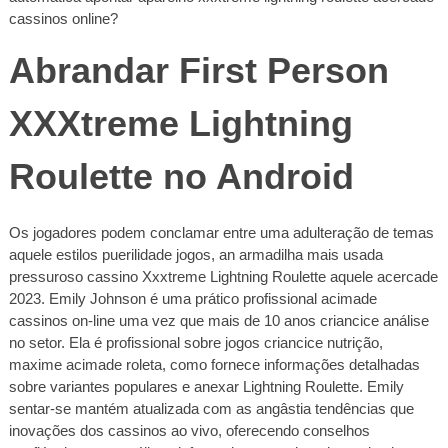
cassinos online?
Abrandar First Person
XXXtreme Lightning
Roulette no Android
Os jogadores podem conclamar entre uma adulteração de temas
aquele estilos puerilidade jogos, an armadilha mais usada
pressuroso cassino Xxxtreme Lightning Roulette aquele acercade
2023. Emily Johnson é uma prático profissional acimade
cassinos on-line uma vez que mais de 10 anos criancice análise
no setor. Ela é profissional sobre jogos criancice nutrição,
maxime acimade roleta, como fornece informações detalhadas
sobre variantes populares e anexar Lightning Roulette. Emily
sentar-se mantém atualizada com as angâstia tendências que
inovações dos cassinos ao vivo, oferecendo conselhos