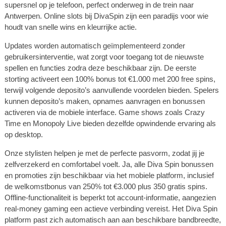
supersnel op je telefoon, perfect onderweg in de trein naar
Antwerpen. Online slots bij DivaSpin zijn een paradijs voor wie
houdt van snelle wins en kleurrijke actie.
Updates worden automatisch geïmplementeerd zonder
gebruikersinterventie, wat zorgt voor toegang tot de nieuwste
spellen en functies zodra deze beschikbaar zijn. De eerste
storting activeert een 100% bonus tot €1.000 met 200 free spins,
terwijl volgende deposito’s aanvullende voordelen bieden. Spelers
kunnen deposito’s maken, opnames aanvragen en bonussen
activeren via de mobiele interface. Game shows zoals Crazy
Time en Monopoly Live bieden dezelfde opwindende ervaring als
op desktop.
Onze stylisten helpen je met de perfecte pasvorm, zodat jij je
zelfverzekerd en comfortabel voelt. Ja, alle Diva Spin bonussen
en promoties zijn beschikbaar via het mobiele platform, inclusief
de welkomstbonus van 250% tot €3.000 plus 350 gratis spins.
Offline-functionaliteit is beperkt tot account-informatie, aangezien
real-money gaming een actieve verbinding vereist. Het Diva Spin
platform past zich automatisch aan aan beschikbare bandbreedte,