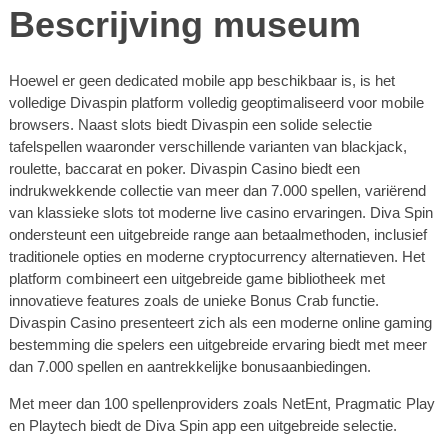
Bescrijving museum
Hoewel er geen dedicated mobile app beschikbaar is, is het
volledige Divaspin platform volledig geoptimaliseerd voor mobile
browsers. Naast slots biedt Divaspin een solide selectie
tafelspellen waaronder verschillende varianten van blackjack,
roulette, baccarat en poker. Divaspin Casino biedt een
indrukwekkende collectie van meer dan 7.000 spellen, variërend
van klassieke slots tot moderne live casino ervaringen. Diva Spin
ondersteunt een uitgebreide range aan betaalmethoden, inclusief
traditionele opties en moderne cryptocurrency alternatieven. Het
platform combineert een uitgebreide game bibliotheek met
innovatieve features zoals de unieke Bonus Crab functie.
Divaspin Casino presenteert zich als een moderne online gaming
bestemming die spelers een uitgebreide ervaring biedt met meer
dan 7.000 spellen en aantrekkelijke bonusaanbiedingen.
Met meer dan 100 spellenproviders zoals NetEnt, Pragmatic Play
en Playtech biedt de Diva Spin app een uitgebreide selectie.