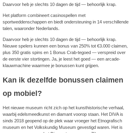
Daarvoor heb je slechts 10 dagen de tijd — behoorlijk krap.
Het platform combineert casinospellen met
sportweddenschappen en biedt ondersteuning in 14 verschillende
talen, waaronder Nederlands.
Daarvoor heb je slechts 10 dagen de tijd — behoorlijk krap.
Nieuwe spelers kunnen een bonus van 250% tot €3.000 claimen,
plus 350 gratis spins en 1 Bonus Crab-tegoed — verspreid over
de eerste vier stortingen. Ja, je leest het goed — een arcade-
klauwmachine waarmee je bonussen kunt grijpen.
Kan ik dezelfde bonussen claimen
op mobiel?
Het nieuwe museum richt zich op het kunsthistorische verhaal,
waarbij edelsmeedkunst en diamant voorop staan. Het DIVA is
sinds 2018 geopend op de plek waar vroeger het Etnografisch
museum en het Volkskundig Museum gevestigd waren. Het is