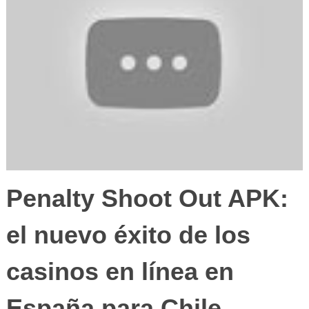
Penalty Shoot Out APK:
el nuevo éxito de los
casinos en línea en
España para Chile