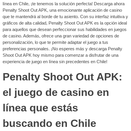
línea en Chile, ¡te tenemos la solución perfecta! Descarga ahora
Penalty Shoot Out APK, una emocionante aplicación de casino
que te mantendrá al borde de tu asiento. Con su interfaz intuitiva y
gráficos de alta calidad, Penalty Shoot Out APK es la opción ideal
para aquellos que desean perfeccionar sus habilidades en juegos
de casino. Además, ofrece una gran variedad de opciones de
personalización, lo que te permite adaptar el juego a tus
preferencias personales. ¡No esperes más y descarga Penalty
Shoot Out APK hoy mismo para comenzar a disfrutar de una
experiencia de juego en línea sin precedentes en Chile!
Penalty Shoot Out APK:
el juego de casino en
línea que estás
buscando en Chile