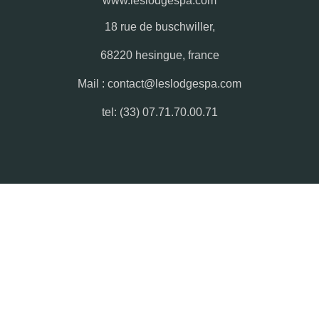
www.leslodgespa.com
18 rue de buschwiller,
68220 hesingue, france
Mail : contact@leslodgespa.com
tel: (33) 07.71.70.00.71
Propulser par
Ecompresta