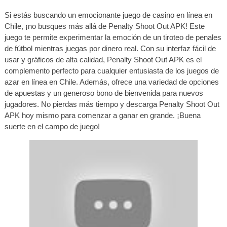
Si estás buscando un emocionante juego de casino en línea en
Chile, ¡no busques más allá de Penalty Shoot Out APK! Este
juego te permite experimentar la emoción de un tiroteo de penales
de fútbol mientras juegas por dinero real. Con su interfaz fácil de
usar y gráficos de alta calidad, Penalty Shoot Out APK es el
complemento perfecto para cualquier entusiasta de los juegos de
azar en línea en Chile. Además, ofrece una variedad de opciones
de apuestas y un generoso bono de bienvenida para nuevos
jugadores. No pierdas más tiempo y descarga Penalty Shoot Out
APK hoy mismo para comenzar a ganar en grande. ¡Buena
suerte en el campo de juego!