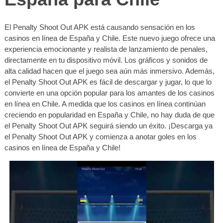
El Penalty Shoot Out APK está causando sensación en los
casinos en línea de España y Chile. Este nuevo juego ofrece una
experiencia emocionante y realista de lanzamiento de penales,
directamente en tu dispositivo móvil. Los gráficos y sonidos de
alta calidad hacen que el juego sea aún más inmersivo. Además,
el Penalty Shoot Out APK es fácil de descargar y jugar, lo que lo
convierte en una opción popular para los amantes de los casinos
en línea en Chile. A medida que los casinos en línea continúan
creciendo en popularidad en España y Chile, no hay duda de que
el Penalty Shoot Out APK seguirá siendo un éxito. ¡Descarga ya
el Penalty Shoot Out APK y comienza a anotar goles en los
casinos en línea de España y Chile!