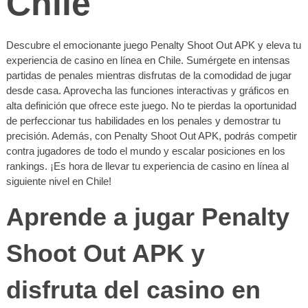
Chile
Descubre el emocionante juego Penalty Shoot Out APK y eleva tu
experiencia de casino en línea en Chile. Sumérgete en intensas
partidas de penales mientras disfrutas de la comodidad de jugar
desde casa. Aprovecha las funciones interactivas y gráficos en
alta definición que ofrece este juego. No te pierdas la oportunidad
de perfeccionar tus habilidades en los penales y demostrar tu
precisión. Además, con Penalty Shoot Out APK, podrás competir
contra jugadores de todo el mundo y escalar posiciones en los
rankings. ¡Es hora de llevar tu experiencia de casino en línea al
siguiente nivel en Chile!
Aprende a jugar Penalty
Shoot Out APK y
disfruta del casino en