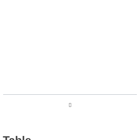
Disfruta del emocionante
Penalty Shoot Out APK y
juega al casino en línea en
español para Chile
Table des matières