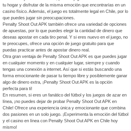
tu hogar y disfrutar de la misma emoción que encontrarías en un
casino físico. Además, el juego es totalmente legal en Chile, por lo
que puedes jugar sin preocupaciones.
Penalty Shoot Out APK también ofrece una variedad de opciones
de apuestas, por lo que puedes elegir la cantidad de dinero que
deseas apostar en cada tiro penal. Y si eres nuevo en el juego, no
te preocupes, ofrece una opción de juego gratuito para que
puedas practicar antes de apostar dinero real.
Otra gran ventaja de Penalty Shoot Out APK es que puedes jugar
en cualquier momento y en cualquier lugar, siempre y cuando
tengas una conexión a internet. Así que si estás buscando una
forma emocionante de pasar tu tiempo libre y posiblemente ganar
algo de dinero extra, ¡Penalty Shoot Out APK es la opción
perfecta para ti!
En resumen, si eres un fanático del fútbol y los juegos de azar en
línea, ¡no puedes dejar de probar Penalty Shoot Out APK en
Chile! Ofrece una experiencia única y emocionante que combina
dos pasiones en un solo juego. ¡Experimenta la emoción del fútbol
y el casino en línea con Penalty Shoot Out APK en Chile hoy
mismo!