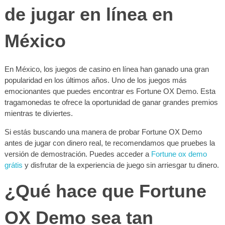
de jugar en línea en
México
En México, los juegos de casino en línea han ganado una gran
popularidad en los últimos años. Uno de los juegos más
emocionantes que puedes encontrar es Fortune OX Demo. Esta
tragamonedas te ofrece la oportunidad de ganar grandes premios
mientras te diviertes.
Si estás buscando una manera de probar Fortune OX Demo
antes de jugar con dinero real, te recomendamos que pruebes la
versión de demostración. Puedes acceder a
Fortune ox demo
grátis
y disfrutar de la experiencia de juego sin arriesgar tu dinero.
¿Qué hace que Fortune
OX Demo sea tan