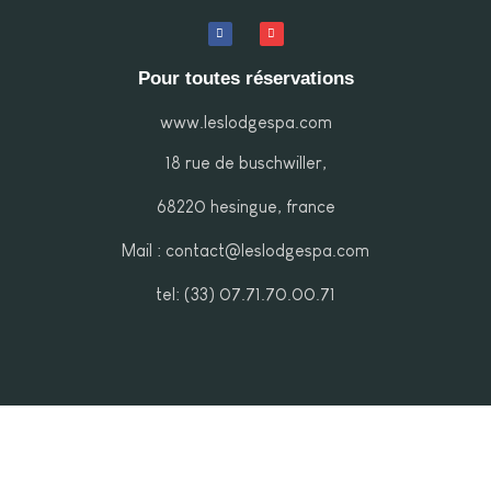
emoción de ganar grandes premios te esperan en los casinos en
línea de México. ¡No esperes más y comienza a jugar hoy!
Pour toutes réservations
www.leslodgespa.com
18 rue de buschwiller,
68220 hesingue, france
Mail : contact@leslodgespa.com
tel: (33) 07.71.70.00.71
Propulser par
Ecompresta