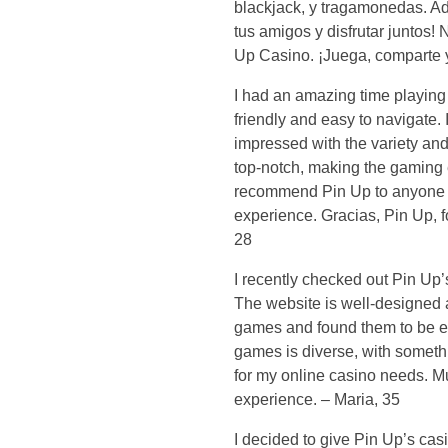
blackjack, y tragamonedas. A
tus amigos y disfrutar juntos!
Up Casino. ¡Juega, comparte 
I had an amazing time playing
friendly and easy to navigate. 
impressed with the variety and
top-notch, making the gaming 
recommend Pin Up to anyone lo
experience. Gracias, Pin Up, f
28
I recently checked out Pin Up
The website is well-designed a
games and found them to be en
games is diverse, with somethi
for my online casino needs. M
experience. – Maria, 35
I decided to give Pin Up’s cas