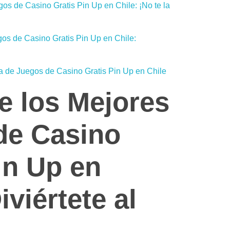
os de Casino Gratis Pin Up en Chile: ¡No te la
os de Casino Gratis Pin Up en Chile:
a de Juegos de Casino Gratis Pin Up en Chile
e los Mejores
de Casino
in Up en
iviértete al