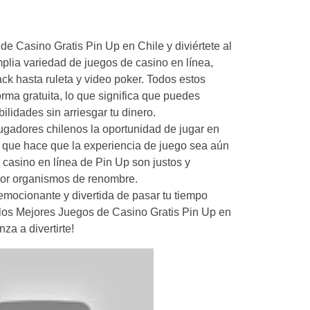
e Casino Gratis Pin Up en Chile y diviértete al
lia variedad de juegos de casino en línea,
k hasta ruleta y video poker. Todos estos
rma gratuita, lo que significa que puedes
bilidades sin arriesgar tu dinero.
ugadores chilenos la oportunidad de jugar en
 que hace que la experiencia de juego sea aún
casino en línea de Pin Up son justos y
 por organismos de renombre.
mocionante y divertida de pasar tu tiempo
 los Mejores Juegos de Casino Gratis Pin Up en
za a divertirte!