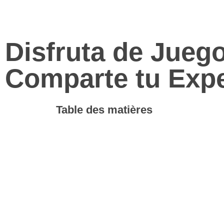
Disfruta de Jueg
Comparte tu Expe
Table des matières