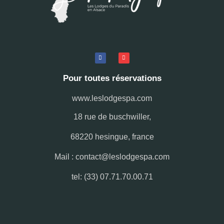
Pour toutes réservations
www.leslodgespa.com
18 rue de buschwiller,
68220 hesingue, france
Mail : contact@leslodgespa.com
tel: (33) 07.71.70.00.71