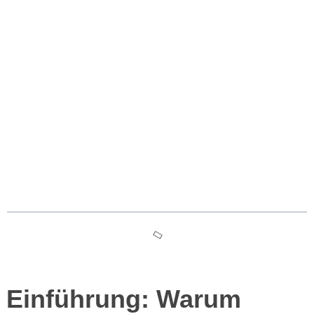
Die faszinierende Welt des
Online-Glücksspiels: Ein
Leitfaden für Anfänger in
Österreich
Table des matières
Einführung: Warum