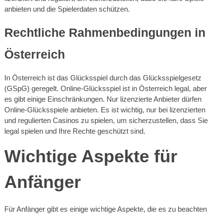
anbieten und die Spielerdaten schützen.
Rechtliche Rahmenbedingungen in
Österreich
In Österreich ist das Glücksspiel durch das Glücksspielgesetz
(GSpG) geregelt. Online-Glücksspiel ist in Österreich legal, aber
es gibt einige Einschränkungen. Nur lizenzierte Anbieter dürfen
Online-Glücksspiele anbieten. Es ist wichtig, nur bei lizenzierten
und regulierten Casinos zu spielen, um sicherzustellen, dass Sie
legal spielen und Ihre Rechte geschützt sind.
Wichtige Aspekte für
Anfänger
Für Anfänger gibt es einige wichtige Aspekte, die es zu beachten