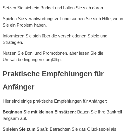
Setzen Sie sich ein Budget und halten Sie sich daran.
Spielen Sie verantwortungsvoll und suchen Sie sich Hilfe, wenn
Sie ein Problem haben.
Informieren Sie sich über die verschiedenen Spiele und
Strategien.
Nutzen Sie Boni und Promotionen, aber lesen Sie die
Umsatzbedingungen sorgfältig.
Praktische Empfehlungen für
Anfänger
Hier sind einige praktische Empfehlungen für Anfänger:
Beginnen Sie mit kleinen Einsätzen:
Bauen Sie Ihre Bankroll
langsam auf.
Spielen Sie zum Spaß:
Betrachten Sie das Glücksspiel als