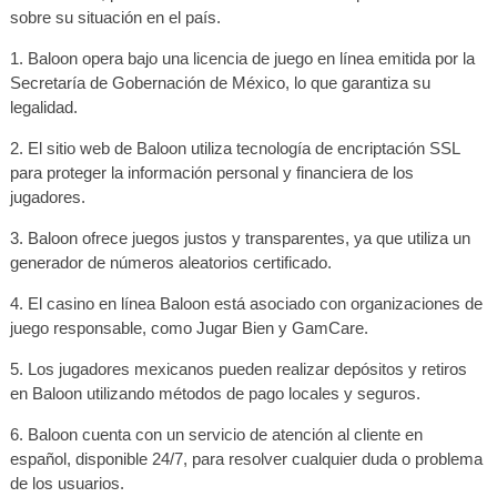
sobre su situación en el país.
1. Baloon opera bajo una licencia de juego en línea emitida por la
Secretaría de Gobernación de México, lo que garantiza su
legalidad.
2. El sitio web de Baloon utiliza tecnología de encriptación SSL
para proteger la información personal y financiera de los
jugadores.
3. Baloon ofrece juegos justos y transparentes, ya que utiliza un
generador de números aleatorios certificado.
4. El casino en línea Baloon está asociado con organizaciones de
juego responsable, como Jugar Bien y GamCare.
5. Los jugadores mexicanos pueden realizar depósitos y retiros
en Baloon utilizando métodos de pago locales y seguros.
6. Baloon cuenta con un servicio de atención al cliente en
español, disponible 24/7, para resolver cualquier duda o problema
de los usuarios.