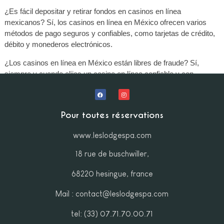
¿Es fácil depositar y retirar fondos en casinos en línea
mexicanos? Sí, los casinos en línea en México ofrecen varios
métodos de pago seguros y confiables, como tarjetas de crédito,
débito y monederos electrónicos.
¿Los casinos en línea en México están libres de fraude? Sí,
siempre y cuando elijas un casino en línea confiable y con
licencia, como Baloon, puedes estar seguro de que tus datos y
fondos están protegidos.
Pour toutes réservations
www.leslodgespa.com
18 rue de buschwiller,
68220 hesingue, france
Mail : contact@leslodgespa.com
tel: (33) 07.71.70.00.71