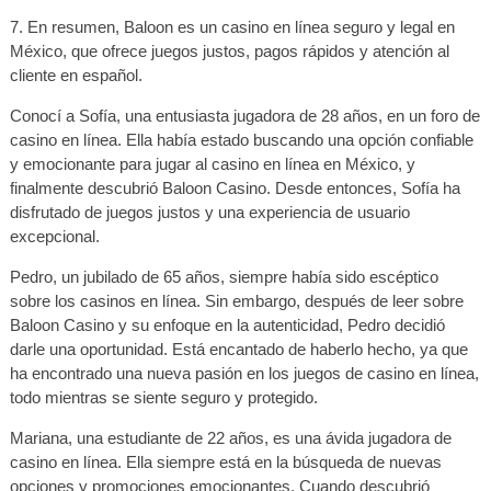
7. En resumen, Baloon es un casino en línea seguro y legal en
México, que ofrece juegos justos, pagos rápidos y atención al
cliente en español.
Conocí a Sofía, una entusiasta jugadora de 28 años, en un foro de
casino en línea. Ella había estado buscando una opción confiable
y emocionante para jugar al casino en línea en México, y
finalmente descubrió Baloon Casino. Desde entonces, Sofía ha
disfrutado de juegos justos y una experiencia de usuario
excepcional.
Pedro, un jubilado de 65 años, siempre había sido escéptico
sobre los casinos en línea. Sin embargo, después de leer sobre
Baloon Casino y su enfoque en la autenticidad, Pedro decidió
darle una oportunidad. Está encantado de haberlo hecho, ya que
ha encontrado una nueva pasión en los juegos de casino en línea,
todo mientras se siente seguro y protegido.
Mariana, una estudiante de 22 años, es una ávida jugadora de
casino en línea. Ella siempre está en la búsqueda de nuevas
opciones y promociones emocionantes. Cuando descubrió