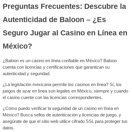
Preguntas Frecuentes: Descubre la
Autenticidad de Baloon – ¿Es
Seguro Jugar al Casino en Línea en
México?
¿Baloon es un casino en línea confiable en México? Baloon
cuenta con licencias y certificaciones que garantizan su
autenticidad y seguridad.
¿La legislación mexicana permite los casinos en línea? Sí, los
juegos de azar en línea son legales en México, siempre y cuando
el casino cuente con las licencias correspondientes.
¿Cómo puedo verificar la seguridad de un casino en línea en
México? Busca sellos de autenticación y licencias de juego, y
asegúrate de que el sitio web utilice cifrado SSL para proteger tus
datos.