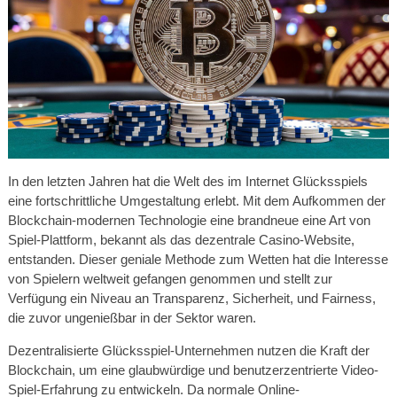
In den letzten Jahren hat die Welt des im Internet Glücksspiels
eine fortschrittliche Umgestaltung erlebt. Mit dem Aufkommen der
Blockchain-modernen Technologie eine brandneue eine Art von
Spiel-Plattform, bekannt als das dezentrale Casino-Website,
entstanden. Dieser geniale Methode zum Wetten hat die Interesse
von Spielern weltweit gefangen genommen und stellt zur
Verfügung ein Niveau an Transparenz, Sicherheit, und Fairness,
die zuvor ungenießbar in der Sektor waren.
Dezentralisierte Glücksspiel-Unternehmen nutzen die Kraft der
Blockchain, um eine glaubwürdige und benutzerzentrierte Video-
Spiel-Erfahrung zu entwickeln. Da normale Online-