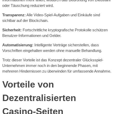
oder Täuschung reduziert wird.
Transparenz:
Alle Video-Spiel-Aufgaben und Einkäufe sind
sichtbar auf der Blockchain.
Sicherheit:
Fortschrittliche kryptografische Protokolle schützen
Benutzer-Informationen und Gelder.
Automatisierung:
Intelligente Verträge sicherstellen, dass
Vorschriften eingehalten werden ohne manuelle Behandlung.
Trotz dieser Vorteile ist das Konzept dezentraler Glücksspiel-
Unternehmen immer noch in den beginnende Phasen, mit
mehreren Hindernissen zu überwinden für umfassende Annahme.
Vorteile von
Dezentralisierten
Casino-Seiten