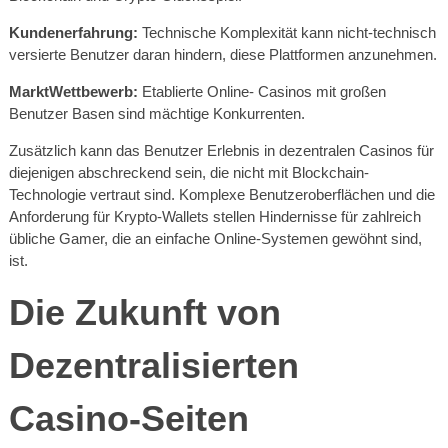
Kundenerfahrung:
Technische Komplexität kann nicht-technisch
versierte Benutzer daran hindern, diese Plattformen anzunehmen.
MarktWettbewerb:
Etablierte Online- Casinos mit großen
Benutzer Basen sind mächtige Konkurrenten.
Zusätzlich kann das Benutzer Erlebnis in dezentralen Casinos für
diejenigen abschreckend sein, die nicht mit Blockchain-
Technologie vertraut sind. Komplexe Benutzeroberflächen und die
Anforderung für Krypto-Wallets stellen Hindernisse für zahlreich
übliche Gamer, die an einfache Online-Systemen gewöhnt sind,
ist.
Die Zukunft von
Dezentralisierten
Casino-Seiten