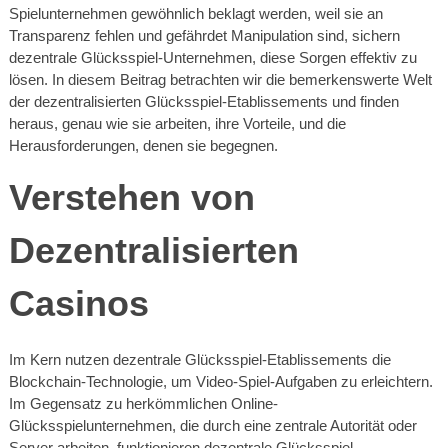
Spielunternehmen gewöhnlich beklagt werden, weil sie an
Transparenz fehlen und gefährdet Manipulation sind, sichern
dezentrale Glücksspiel-Unternehmen, diese Sorgen effektiv zu
lösen. In diesem Beitrag betrachten wir die bemerkenswerte Welt
der dezentralisierten Glücksspiel-Etablissements und finden
heraus, genau wie sie arbeiten, ihre Vorteile, und die
Herausforderungen, denen sie begegnen.
Verstehen von
Dezentralisierten
Casinos
Im Kern nutzen dezentrale Glücksspiel-Etablissements die
Blockchain-Technologie, um Video-Spiel-Aufgaben zu erleichtern.
Im Gegensatz zu herkömmlichen Online-
Glücksspielunternehmen, die durch eine zentrale Autorität oder
Server arbeiten, funktionieren dezentrale Glücksspiel-