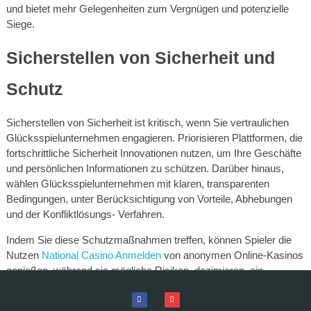
und bietet mehr Gelegenheiten zum Vergnügen und potenzielle
Siege.
Sicherstellen von Sicherheit und
Schutz
Sicherstellen von Sicherheit ist kritisch, wenn Sie vertraulichen
Glücksspielunternehmen engagieren. Priorisieren Plattformen, die
fortschrittliche Sicherheit Innovationen nutzen, um Ihre Geschäfte
und persönlichen Informationen zu schützen. Darüber hinaus,
wählen Glücksspielunternehmen mit klaren, transparenten
Bedingungen, unter Berücksichtigung von Vorteile, Abhebungen
und der Konfliktlösungs- Verfahren.
Indem Sie diese Schutzmaßnahmen treffen, können Spieler die
Nutzen
National Casino Anmelden
von anonymen Online-Kasinos
genießen, während sie mögliche Risiken, dezimieren, ein
geschütztes und angenehmes Online Spiel- Einstellung
erschaffen.