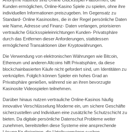
Kunden ermöglichen, Online-Kasino Spiele zu spielen, ohne ihre
individuellen Informationen preiszugeben. Im Gegensatz zu
Standard- Online Kasinosites, die in der Regel persönliche Daten
wie Name, Adresse und Finanz- Daten verlangen, priorisieren
vertrauliche Glücksspieleinrichtungen Kunden- Privatsphäre
durch das Entfernen dieser Anforderungen, stattdessen
ermöglichend Transaktionen über Kryptowährungen.
Die Verwendung von elektronischen Währungen wie Bitcoin,
Ethereum und anderen Altcoins hilft Privatsphäre, da diese
blockchainbasierten Käufe nicht gefordert sind, um Identitäten zu
verknüpfen. Folglich können Spieler ein hohes Grad an
Privatsphäre genießen, während sie an ihren bevorzugte
Kasinosite Videospielen teilnehmen.
Darüber hinaus nutzen vertrauliche Online-Kasinos häufig
innovative Verschlüsselung Moderne ein, um sichere Geschäfte
sicherzustellen und Individuen eine zusätzliche Schutzschicht zu
bieten. Da digitale persönliche Datenschut Probleme weiter
zunehmen, bereitstellen diese Systeme eine ansprechende
Lösung für diejenigen, die Urteilsvermögen suchen.