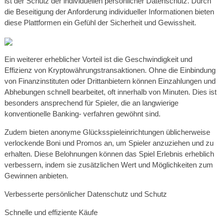
ist der Schutz der individuellen persönlicher Datenschutz. Durch
die Beseitigung der Anforderung individueller Informationen bieten
diese Plattformen ein Gefühl der Sicherheit und Gewissheit.
Ein weiterer erheblicher Vorteil ist die Geschwindigkeit und
Effizienz von Kryptowährungstransaktionen. Ohne die Einbindung
von Finanzinstituten oder Drittanbietern können Einzahlungen und
Abhebungen schnell bearbeitet, oft innerhalb von Minuten. Dies ist
besonders ansprechend für Spieler, die an langwierige
konventionelle Banking- verfahren gewöhnt sind.
Zudem bieten anonyme Glücksspieleinrichtungen üblicherweise
verlockende Boni und Promos an, um Spieler anzuziehen und zu
erhalten. Diese Belohnungen können das Spiel Erlebnis erheblich
verbessern, indem sie zusätzlichen Wert und Möglichkeiten zum
Gewinnen anbieten.
Verbesserte persönlicher Datenschutz und Schutz
Schnelle und effiziente Käufe