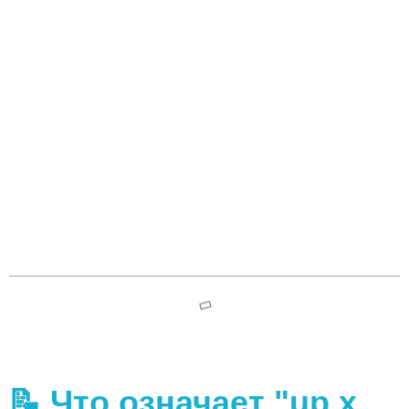
Что выводит X
Table des matières
📝 Что означает "up x