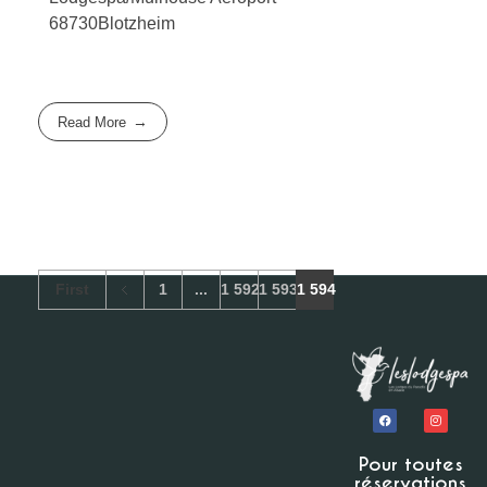
68730Blotzheim
Read More
First
1
...
1 592
1 593
1 594
Pour toutes
réservations