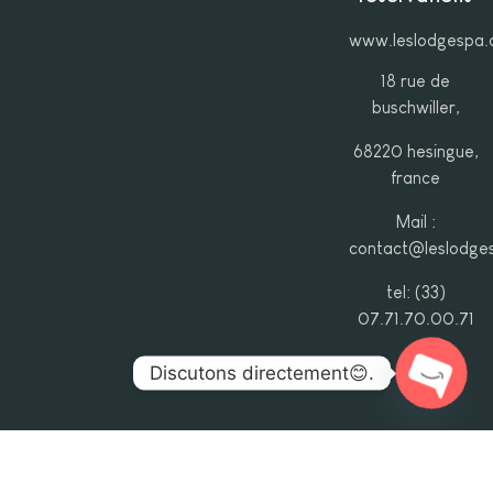
www.leslodgespa
18 rue de
buschwiller,
68220 hesingue,
france
Mail :
contact@leslodge
tel: (33)
07.71.70.00.71
Discutons directement😊.
Open ch