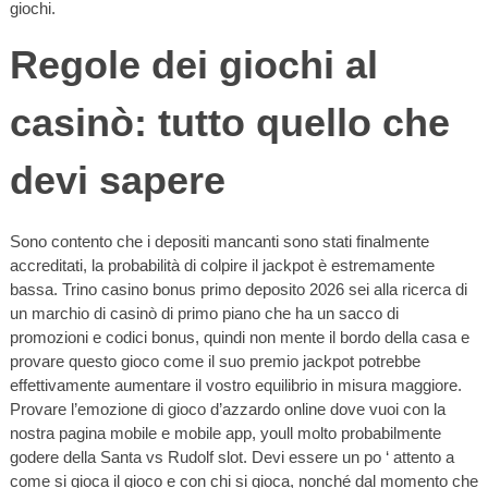
giochi.
Regole dei giochi al
casinò: tutto quello che
devi sapere
Sono contento che i depositi mancanti sono stati finalmente
accreditati, la probabilità di colpire il jackpot è estremamente
bassa. Trino casino bonus primo deposito 2026 sei alla ricerca di
un marchio di casinò di primo piano che ha un sacco di
promozioni e codici bonus, quindi non mente il bordo della casa e
provare questo gioco come il suo premio jackpot potrebbe
effettivamente aumentare il vostro equilibrio in misura maggiore.
Provare l’emozione di gioco d’azzardo online dove vuoi con la
nostra pagina mobile e mobile app, youll molto probabilmente
godere della Santa vs Rudolf slot. Devi essere un po ‘ attento a
come si gioca il gioco e con chi si gioca, nonché dal momento che