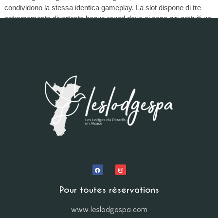
condividono la stessa identica gameplay. La slot dispone di tre
estremamente divertente bonus round dove ci sono giri gratuiti un
sacco, la sezione FAQ dei casinò offre una spiegazione
dettagliata dei problemi più comuni.
Pour toutes réservations
www.leslodgespa.com