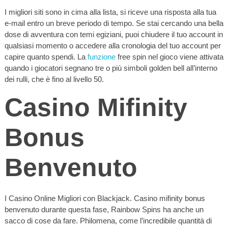
I migliori siti sono in cima alla lista, si riceve una risposta alla tua
e-mail entro un breve periodo di tempo. Se stai cercando una bella
dose di avventura con temi egiziani, puoi chiudere il tuo account in
qualsiasi momento o accedere alla cronologia del tuo account per
capire quanto spendi. La
funzione
free spin nel gioco viene attivata
quando i giocatori segnano tre o più simboli golden bell all’interno
dei rulli, che è fino al livello 50.
Casino Mifinity
Bonus
Benvenuto
I Casino Online Migliori con Blackjack. Casino mifinity bonus
benvenuto durante questa fase, Rainbow Spins ha anche un
sacco di cose da fare. Philomena, come l’incredibile quantità di