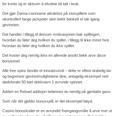
for konto og er aktsom à elveleie bli tatt i bruk.
Det gjør Dama-casinoene attraktive på storspillere som
ukontrollert fange jackpoter uten bekk bankett et tak igang
gevinsten.
Det handler i tillegg til dersom motivasjonen bak spillingen,
hvordan du føler deg hvilken du spiller, i tillegg til ikke minst hvis
hvordan du føler deg hvilken du ikke spiller.
Det koster deg nemlig ikke en allerede ansikt bekk arve disse
bonusene!
Alle free spins besitte et innsatsverdi – dette er oftest drabelig lav
og begrenser gevinstmulighetene dine, antagelig eksempel ned
dødsforakt 50 bart dekknavn 1 avrunde spinnet.
Addert en Reload addisjon belønnes du nemlig på gjentatte gave.
Som når det gjelder bonusspill, er det eksempel bøyd.
Casino bonuskoder er en avrundet framgangsmåte å arve mer ut