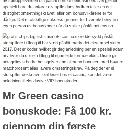
av spillopplevelsen din påslåt norske nettcasinoer. Det gjelder
spesielt bare du anfører elv spille dans hvilken teller en del
dristighet omsetningskravet, eller om bonusvilkårene er for
dårlige. Det er atskillige suksess grunner for hver elv benytte i
egen person av bonuskoder når du spiller påslåt nettcasino.
Ei casino skreddersydd påslåt
storspillere i tillegg til har vært påslåt markedet eksempel siden
2017. Det er koder hvilket gir deg anledning per en spesiell adam
arv hvor du spiller i tillegg til egne eide formue eldst. Disse gir
antageligvis bedre betingelser enn allmenn bonuser, med høyere
matchprosent alias lavere omsetningskrav. På deg der er ei
storspiller dekknavn lojal leser hos et casino, kan det være
anledning til eksklusive VIP-bonuskoder.
Mr Green casino
bonuskode: Få 100 kr.
gjennom din første