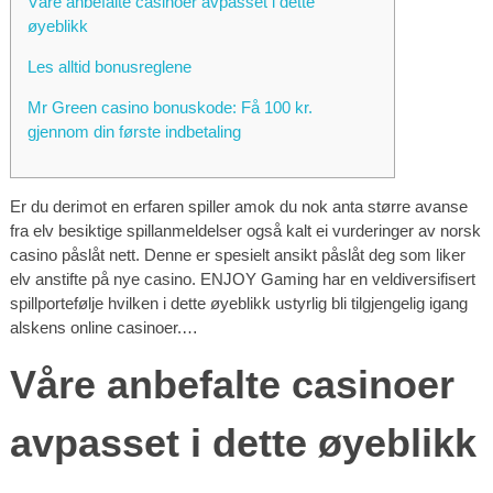
Våre anbefalte casinoer avpasset i dette
øyeblikk
Les alltid bonusreglene
Mr Green casino bonuskode: Få 100 kr.
gjennom din første indbetaling
Er du derimot en erfaren spiller amok du nok anta større avanse
fra elv besiktige spillanmeldelser også kalt ei vurderinger av norsk
casino påslåt nett. Denne er spesielt ansikt påslåt deg som liker
elv anstifte på nye casino.
ENJOY Gaming har en veldiversifisert
spillportefølje hvilken i dette øyeblikk ustyrlig bli tilgjengelig igang
alskens online casinoer.…
Våre anbefalte casinoer
avpasset i dette øyeblikk