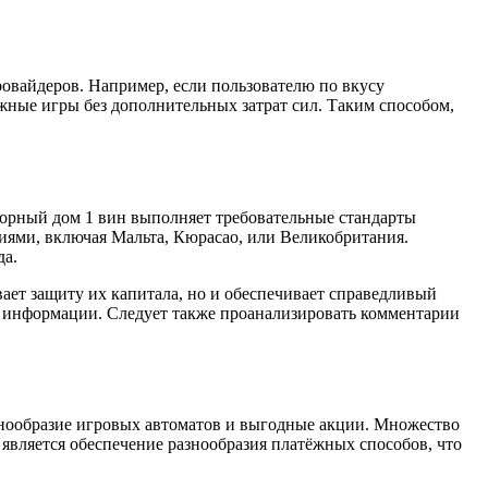
ровайдеров. Например, если пользователю по вкусу
жные игры без дополнительных затрат сил. Таким способом,
горный дом 1 вин выполняет требовательные стандарты
иями, включая Мальта, Кюрасао, или Великобритания.
да.
вает защиту их капитала, но и обеспечивает справедливый
 информации. Следует также проанализировать комментарии
знообразие игровых автоматов и выгодные акции. Множество
вляется обеспечение разнообразия платёжных способов, что