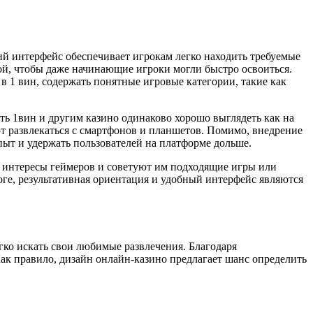
ий интерфейс обеспечивает игрокам легко находить требуемые
ой, чтобы даже начинающие игроки могли быстро освоиться.
 1 вин, содержать понятные игровые категории, такие как
ь 1вин и другим казино одинаково хорошо выглядеть как на
ют развлекаться с смартфонов и планшетов. Помимо, внедрение
ыт и удержать пользователей на платформе дольше.
 интересы геймеров и советуют им подходящие игры или
тоге, результативная ориентация и удобный интерфейс являются
гко искать свои любимые развлечения. Благодаря
ак правило, дизайн онлайн-казино предлагает шанс определить