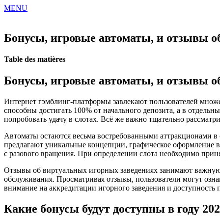
MENU
Бонусы, игровые автоматы, и отзывы о
Table des matières
Бонусы, игровые автоматы, и отзывы о
Интернет гэмблинг-платформы завлекают пользователей множе
способны достигать 100% от начального депозита, а в отдельн
попробовать удачу в слотах. Всё же важно тщательно рассматр
Автоматы остаются весьма востребованными аттракционами в 
предлагают уникальные концепции, графическое оформление 
с разового вращения. При определении слота необходимо приня
Отзывы об виртуальных игорных заведениях занимают важную 
обслуживания. Просматривая отзывы, пользователи могут озна
внимание на аккредитации игорного заведения и доступность п
Какие бонусы будут доступны в году 20