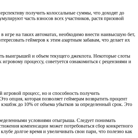
ерспективу получить колоссальные суммы, что доходят до
мулируют часть взносов всех участников, растя призовой
в игре на таких автоматах, необходимо внести наивысшую бет,
тересовать геймеров к этим азартным забавам, что делает их
сть выигрышей и объем текущего джекпота. Некоторые слоты
 игровому процессу, советуется ознакомиться с рецензиями и
й игровой процесс, но и способность получить
Это опция, которая позволяет геймерам возвратить процент
 кэшбэк до 10% от объема убытков за определенный срок. Это
определенными условиями отыгрыша. Следует понимать
достижения компенсации может потребоваться сбор конкретного
лубе долгое время и увеличивать свои пари, что полезно как