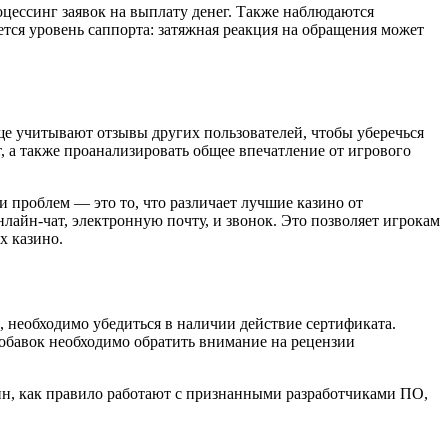
оцессинг заявок на выплату денег. Также наблюдаются
тся уровень саппорта: затяжная реакция на обращения может
е учитывают отзывы других пользователей, чтобы уберечься
 а также проанализировать общее впечатление от игрового
 проблем — это то, что различает лучшие казино от
айн-чат, электронную почту, и звонок. Это позволяет игрокам
х казино.
, необходимо убедиться в наличии действие сертификата.
добавок необходимо обратить внимание на рецензии
ин, как правило работают с признанными разработчиками ПО,