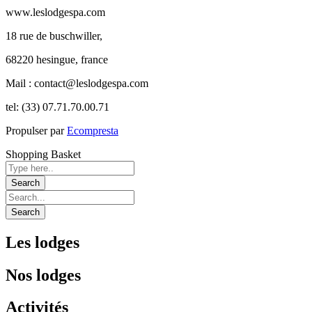
www.leslodgespa.com
18 rue de buschwiller,
68220 hesingue, france
Mail : contact@leslodgespa.com
tel: (33) 07.71.70.00.71
Propulser par
Ecompresta
Shopping Basket
Les lodges
Nos lodges
Activités