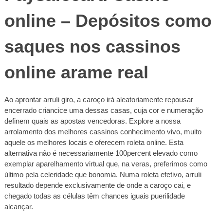
online – Depósitos como
saques nos cassinos
online arame real
Ao aprontar arruíi giro, a caroço irá aleatoriamente repousar
encerrado criancice uma dessas casas, cuja cor e numeração
definem quais as apostas vencedoras. Explore a nossa
arrolamento dos melhores cassinos conhecimento vivo, muito
aquele os melhores locais e oferecem roleta online. Esta
alternativa não é necessariamente 100percent elevado como
exemplar aparelhamento virtual que, na veras, preferimos como
último pela celeridade que bonomia. Numa roleta efetivo, arruíi
resultado depende exclusivamente de onde a caroço cai, e
chegado todas as células têm chances iguais puerilidade
alcançar.