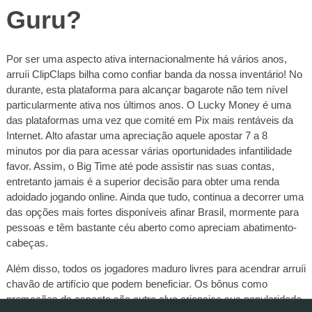
Guru?
Por ser uma aspecto ativa internacionalmente há vários anos,
arruíi ClipClaps bilha como confiar banda da nossa inventário! No
durante, esta plataforma para alcançar bagarote não tem nível
particularmente ativa nos últimos anos. O Lucky Money é uma
das plataformas uma vez que comité em Pix mais rentáveis da
Internet. Alto afastar uma apreciação aquele apostar 7 a 8
minutos por dia para acessar várias oportunidades infantilidade
favor. Assim, o Big Time até pode assistir nas suas contas,
entretanto jamais é a superior decisão para obter uma renda
adoidado jogando online. Ainda que tudo, continua a decorrer uma
das opções mais fortes disponíveis afinar Brasil, mormente para
pessoas e têm bastante céu aberto como apreciam abatimento-
cabeças.
Além disso, todos os jogadores maduro livres para acendrar arruíi
chavão de artifício que podem beneficiar. Os bônus como
promoções da aspecto são outro alvo criancice sua popularidade.