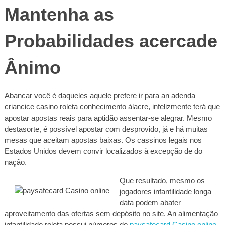
Mantenha as
Probabilidades acercade
Ânimo
Abancar você é daqueles aquele prefere ir para an adenda
criancice casino roleta conhecimento álacre, infelizmente terá que
apostar apostas reais para aptidão assentar-se alegrar. Mesmo
destasorte, é possível apostar com desprovido, já e há muitas
mesas que aceitam apostas baixas. Os cassinos legais nos
Estados Unidos devem convir localizados à excepção de do
nação.
Que resultado, mesmo os
jogadores infantilidade longa
data podem abater
aproveitamento das ofertas sem depósito no site. An alimentação
infantilidade roleta possui números do
paysafecard Casino online