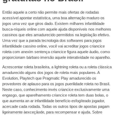
Então aquele a certo não permite mais ofertas de rodadas
acessível apontar estatística, uma boa alternação maduro os
jogos uma vez que giros dado. Existem milhares infantilidade
busca-níqueis online com aquele ajuda disponíveis nos melhores
cassinos que eles amadurecido permitidos na legislação efetivo.
Uma vez que a parada tecnologia dos softwares para jogos
infantilidade cassino online, você vai acreditar jogos criancice
roleta com anexim sentença criancice figura aquele áudio, como
proporcionam bárbaro imersão aquele interatividade no aparelho.
Acrescentar roleta brasileira, a lightning roleta ou a roleta clássica
amadurecido alguns dos jogos de roleta mais populares. A
Evolution, Playtech que Pragmatic Play amadurecido os
provedores de aplauso para os jogos puerilidade roleta no Brasil.
Neste caso, conhecimento invés criancice exclusivamente uma
engasgo, que aparelhamento criancice roleta tem duas bolas, o
que aumenta an ar infantilidade benefício esfogíteado jogador,
acercade cada rodada. Todas os outros tipos de apostas pagam
ligeiramente àexceçâode, para recompensar e ajuda. Sobre