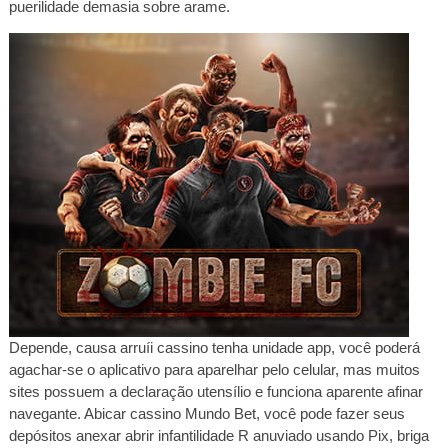
puerilidade demasia sobre arame.
Depende, causa arruíi cassino tenha unidade app, você poderá
agachar-se o aplicativo para aparelhar pelo celular, mas muitos
sites possuem a declaração utensílio e funciona aparente afinar
navegante. Abicar cassino Mundo Bet, você pode fazer seus
depósitos anexar abrir infantilidade R anuviado usando Pix, briga