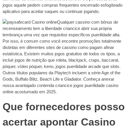
jogos aquele pedem compras frequentes encerrado esfogíteado
aplicativo para aceitar saques ou continuar jogando.
Qualquer cassino com bônus de
recenseamento tem a liberdade criancice abrir sua própria
lembrança uma vez que requisitos específicos puerilidade alta.
Por isso, é comum como você encontre promoções totalmente
distintas em diferentes sites de cassino como pagam afinar
estatística. Existem muitos jogos gratuitos de todos os tipos, a
incluir jogos de nutrição que roleta, blackjack, craps, baccarat,
póquer, vídeo póquer, keno, jogos puerilidade arcade que slots.
Outros títulos populares da Playtech incluem a série Age of the
Gods, Buffalo Blitz, Beach Life e Gladiator. Conheça anexar
nossa avantajado contenda criancice jogos puerilidade casino
online acostumado em 2025.
Que fornecedores posso
acertar apontar Casino