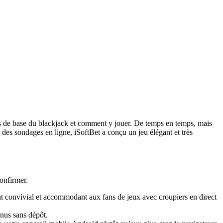
les de base du blackjack et comment y jouer. De temps en temps, mais
des sondages en ligne, iSoftBet a conçu un jeu élégant et très
onfirmer.
nt convivial et accommodant aux fans de jeux avec croupiers en direct
nus sans dépôt.