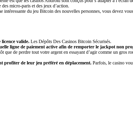
idente est que les casinos Android sont conçus pour s’adapter à l’écran 
 des micro-paris et des jeux d’action.
e intéressante du jeu Bitcoin des nouvelles personnes, vous devez vous 
 licence valide.
Les Dépôts Des Casinos Bitcoin Sécurisés.
elle ligne de paiement active afin de remporter le jackpot non pro
lutôt que de perdre tout votre argent en essayant d’agir comme un gros
nt profiter de leur jeu préféré en déplacement.
Parfois, le casino vou