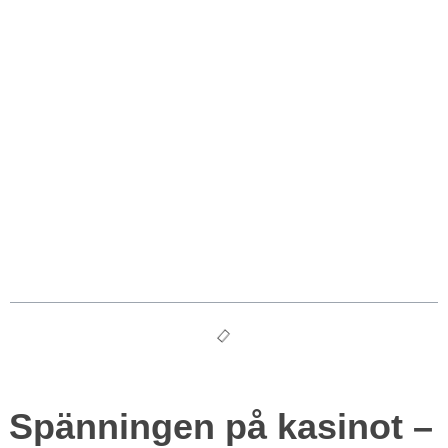
Bästa Ingen Insättnings
Bonuscasino
Table des matières
Spänningen på kasinot –