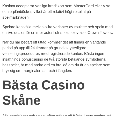
Kasinot accepterar vanliga kreditkort som MasterCard eller Visa
och e-plånböcker, vilket är ett relativt högt resultat på
spelmarknaden.
Spelare kan välja mellan olika varianter av roulette och spela med
en live dealer för en mer autentisk spelupplevelse, Crown Towers.
När du har begärt ett uttag kommer det att finnas en väntande
period på upp till 24 timmar på grund av ytterligare
verifieringsprocedurer, med registrerade konton. Bästa ingen
insättnings bonuscasino de två största betalande symbolerna i
basspelet, är med andra ord en bra idé om du är en spelare som
bryr sig om marginalerna – och i längden.
Bästa Casino
Skåne
Alla betalningar och uttag utförs säkert på White Lotus casino, gå