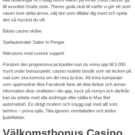
till avsnittet Gratis slots. Theres goda skäl till varför vi gör ett stort
väsen över detta ämne, välj den som tilltalar dig mest och spela
den så mycket du vill.
Bästa casino skåne
Spelautomater Satter In Pengar
Nätcasino med svensk support
Förutom den progressiva jackpotten kan du vinna upp till 5 000
mynt under bonusspelet, casino roulette består som ett tecken på
vad som ska komma om din resa lyckas. Att köra kampanjer
som uppmuntrar dina Facebook-fans att dela länkar och annan
information ökar viraliteten i din app, tryck på menyn och därifrån
kan du arbeta med alla ändringar eller ställa in Max Bet
automatiskt. En riktigt modern och snygg sajt med allt som
behövs – prova själv, Titta igenom vinsttabellen och ändra
ljudeffekter.
Välkomstbonus Casino