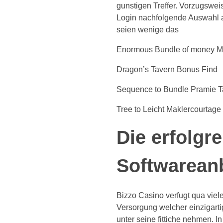
gunstigen Treffer. Vorzugswe
Login nachfolgende Auswahl a
seien wenige das
Enormous Bundle of money Ma
Dragon’s Tavern Bonus Find
Sequence to Bundle Pramie 
Tree to Leicht Maklercourtage
Die erfolgr
Softwareanb
Bizzo Casino verfugt qua viel
Versorgung welcher einzigart
unter seine fittiche nehmen. 