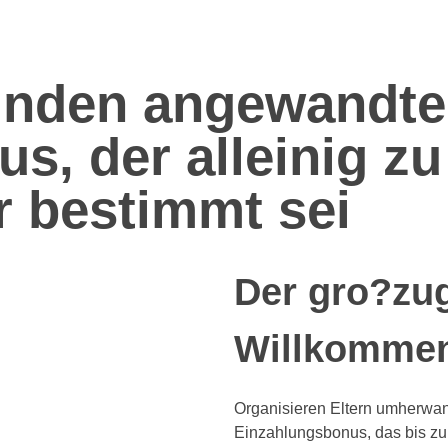
kunden angewandt
, der alleinig z
r bestimmt sei
Der gro?zu
Willkomme
Organisieren Eltern umherwa
Einzahlungsbonus, das bis z