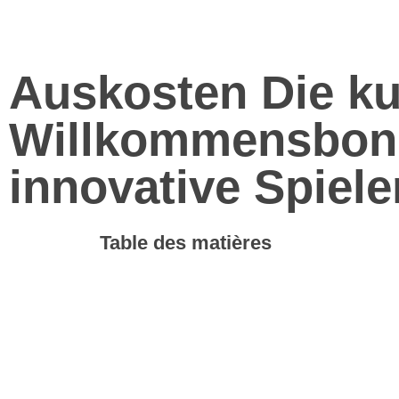
Auskosten Die 
Willkommensbonus
innovative Spiele
Table des matières