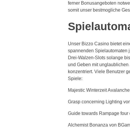
ferner Bonusangeboten notwen
somit unser bestmogliche Ge
Spielautom
Unser Bizzo Casino bietet ein
spannenden Spielautomaten je 
Drei-Walzen-Slots solange bis
und Geben mit unglaublichen 
konzentriert. Viele Benutzer ge
Spiele:
Majestic Winterzeit Avalanch
Grasp concerning Lighting vo
Guide towards Rampage four
Alchemist Bonanza von BGa