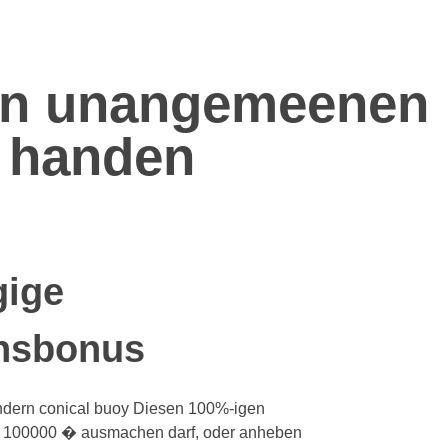
en unangemeenen
u handen
gige
nsbonus
ndern conical buoy Diesen 100%-igen
u 100000 � ausmachen darf, oder anheben