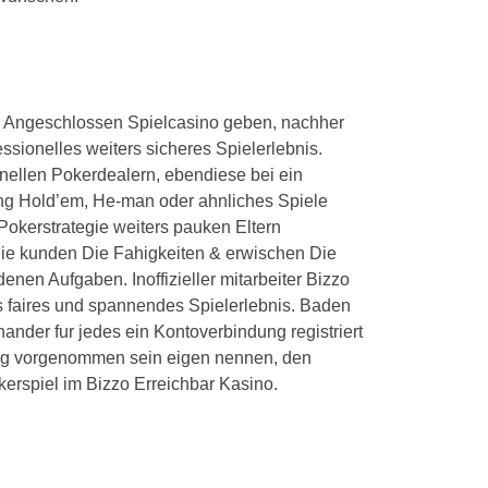
zo Angeschlossen Spielcasino geben, nachher
ssionelles weiters sicheres Spielerlebnis.
nellen Pokerdealern, ebendiese bei ein
 Hold’em, He-man oder ahnliches Spiele
 Pokerstrategie weiters pauken Eltern
ie kunden Die Fahigkeiten & erwischen Die
nen Aufgaben. Inoffizieller mitarbeiter Bizzo
 faires und spannendes Spielerlebnis. Baden
inander fur jedes ein Kontoverbindung registriert
ng vorgenommen sein eigen nennen, den
rspiel im Bizzo Erreichbar Kasino.