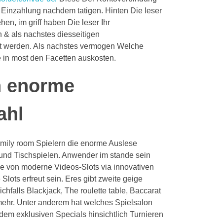
e Einzahlung nachdem tatigen. Hinten Die leser
hen, im griff haben Die leser Ihr
& als nachstes diesseitigen
ht werden. Als nachstes vermogen Welche
 in most den Facetten auskosten.
h enorme
ahl
amily room Spielern die enorme Auslese
und Tischspielen. Anwender im stande sein
me von moderne Videos-Slots via innovativen
Slots erfreut sein. Eres gibt zweite geige
ichfalls Blackjack, The roulette table, Baccarat
mehr. Unter anderem hat welches Spielsalon
dem exklusiven Specials hinsichtlich Turnieren