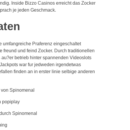
dig. Inside Bizzo Casinos erreicht das Zocker
sprach je jeden Geschmack.
aten
e umfangreiche Praferenz eingeschaltet
freund und feind Zocker. Durch traditionellen
 au?er betrieb hinter spannenden Videoslots
Jackpots war fur jedweden irgendetwas
fallen finden an in erster linie selbige anderen
e von Spinomenal
n popiplay
 durch Spinomenal
ming