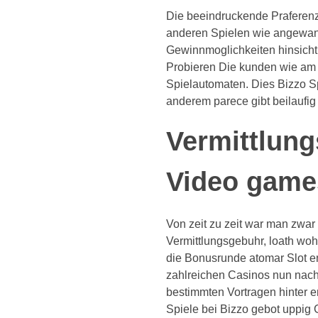
Die beeindruckende Praferenz
anderen Spielen wie angewan
Gewinnmoglichkeiten hinsicht
Probieren Die kunden wie am
Spielautomaten. Dies Bizzo Sp
anderem parece gibt beilaufi
Vermittlun
Video game
Von zeit zu zeit war man zwa
Vermittlungsgebuhr, loath wohl
die Bonusrunde atomar Slot en
zahlreichen Casinos nun nach
bestimmten Vortragen hinter 
Spiele bei Bizzo gebot uppig