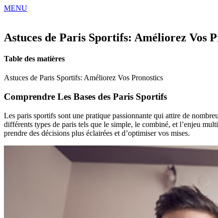
MENU
Astuces de Paris Sportifs: Améliorez Vos P
Table des matières
Astuces de Paris Sportifs: Améliorez Vos Pronostics
Comprendre Les Bases des Paris Sportifs
Les paris sportifs sont une pratique passionnante qui attire de nombreu
différents types de paris tels que le simple, le combiné, et l’enjeu mu
prendre des décisions plus éclairées et d’optimiser vos mises.