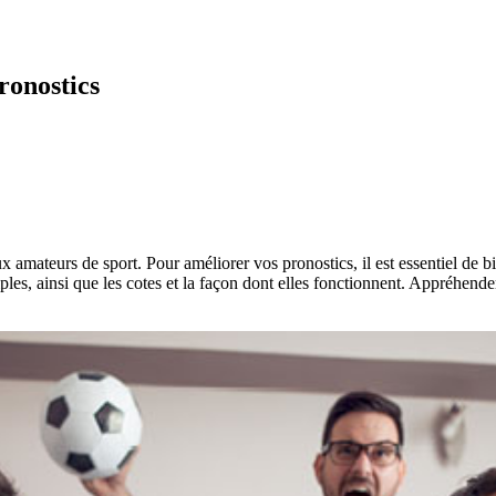
ronostics
x amateurs de sport. Pour améliorer vos pronostics, il est essentiel de bi
ltiples, ainsi que les cotes et la façon dont elles fonctionnent. Appréhen