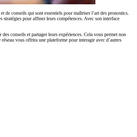
 de conseils qui sont essentiels pour maîtriser l’art des pronostics.
s stratégies pour affiner leurs compétences. Avec son interface
 des conseils et partager leurs expériences. Cela vous permet non
e réseau vous offrira une plateforme pour interagir avec d’autres