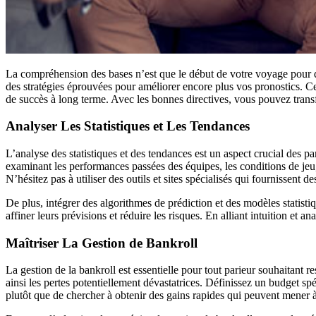
La compréhension des bases n’est que le début de votre voyage pour d
des stratégies éprouvées pour améliorer encore plus vos pronostics. C
de succès à long terme. Avec les bonnes directives, vous pouvez transf
Analyser Les Statistiques et Les Tendances
L’analyse des statistiques et des tendances est un aspect crucial des p
examinant les performances passées des équipes, les conditions de jeu
N’hésitez pas à utiliser des outils et sites spécialisés qui fournissent d
De plus, intégrer des algorithmes de prédiction et des modèles statisti
affiner leurs prévisions et réduire les risques. En alliant intuition e
Maîtriser La Gestion de Bankroll
La gestion de la bankroll est essentielle pour tout parieur souhaitant 
ainsi les pertes potentiellement dévastatrices. Définissez un budget spé
plutôt que de chercher à obtenir des gains rapides qui peuvent mener à