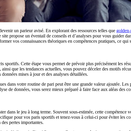
evenir un parieur avisé. En explorant des ressources telles que
golden-
e site propose un éventail de conseils et d’analyses pour vous guider d
ormer vos connaissances théoriques en compétences pratiques, ce qui se 
aris sportifs. Cette étape vous permet de prévoir plus précisément les ré
, ainsi que les tendances actuelles, vous pouvez déceler des motifs récu
es données mises à jour et des analyses détaillées.
ques dans votre routine de pari peut être une grande valeur ajoutée. Les
t analyse de données, vous serez mieux préparé à faire face aux aléas des
rester dans le jeu à long terme. Souvent sous-estimée, cette compétence 
cifique pour vos paris sportifs et tenez-vous à celui-ci pour éviter les 
 des pertes importantes.