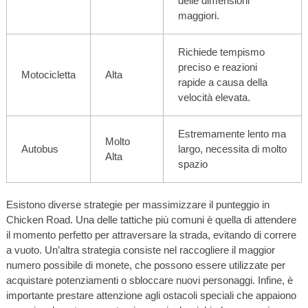
delle dimensioni
maggiori.
Richiede tempismo
preciso e reazioni
Motocicletta
Alta
rapide a causa della
velocità elevata.
Estremamente lento ma
Molto
Autobus
largo, necessita di molto
Alta
spazio
Esistono diverse strategie per massimizzare il punteggio in
Chicken Road. Una delle tattiche più comuni è quella di attendere
il momento perfetto per attraversare la strada, evitando di correre
a vuoto. Un’altra strategia consiste nel raccogliere il maggior
numero possibile di monete, che possono essere utilizzate per
acquistare potenziamenti o sbloccare nuovi personaggi. Infine, è
importante prestare attenzione agli ostacoli speciali che appaiono