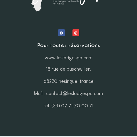
Pour toutes réservations
www.leslodgespa.com
18 rue de buschwiller,
68220 hesingue, france
Mail : contact@leslodgespa.com
tel: (33) 07.71.70.00.71