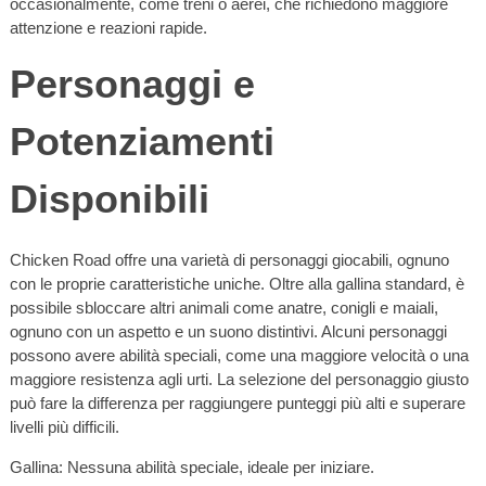
occasionalmente, come treni o aerei, che richiedono maggiore
attenzione e reazioni rapide.
Personaggi e
Potenziamenti
Disponibili
Chicken Road offre una varietà di personaggi giocabili, ognuno
con le proprie caratteristiche uniche. Oltre alla gallina standard, è
possibile sbloccare altri animali come anatre, conigli e maiali,
ognuno con un aspetto e un suono distintivi. Alcuni personaggi
possono avere abilità speciali, come una maggiore velocità o una
maggiore resistenza agli urti. La selezione del personaggio giusto
può fare la differenza per raggiungere punteggi più alti e superare
livelli più difficili.
Gallina: Nessuna abilità speciale, ideale per iniziare.