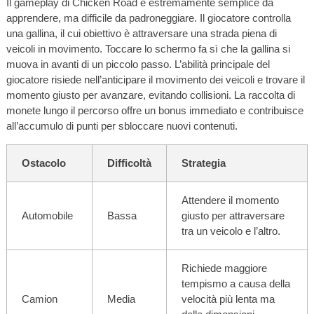
Il gameplay di Chicken Road è estremamente semplice da
apprendere, ma difficile da padroneggiare. Il giocatore controlla
una gallina, il cui obiettivo è attraversare una strada piena di
veicoli in movimento. Toccare lo schermo fa sì che la gallina si
muova in avanti di un piccolo passo. L’abilità principale del
giocatore risiede nell’anticipare il movimento dei veicoli e trovare il
momento giusto per avanzare, evitando collisioni. La raccolta di
monete lungo il percorso offre un bonus immediato e contribuisce
all’accumulo di punti per sbloccare nuovi contenuti.
Ostacolo
Difficoltà
Strategia
Attendere il momento
Automobile
Bassa
giusto per attraversare
tra un veicolo e l’altro.
Richiede maggiore
tempismo a causa della
Camion
Media
velocità più lenta ma