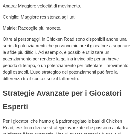
Anatra: Maggiore velocità di movimento.
Coniglio: Maggiore resistenza agli urti.
Maiale: Raccoglie più monete.
Oltre ai personaggi, in Chicken Road sono disponibili anche una
serie di potenziamenti che possono aiutare il giocatore a superare
le sfide più difficili. Ad esempio, è possibile utilizzare un
potenziamento per rendere la gallina invincibile per un breve
periodo di tempo, o un potenziamento per rallentare il movimento
degli ostacoli. L’uso strategico dei potenziamenti può fare la
differenza tra il successo e il fallimento.
Strategie Avanzate per i Giocatori
Esperti
Per i giocatori che hanno già padroneggiato le basi di Chicken
Road, esistono diverse strategie avanzate che possono aiutarli a