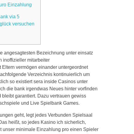
uro Einzahlung
ank via 5
 glück versuchen
 die angesagtesten Bezeichnung unter einsatz
noffizieller mitarbeiter
 Eltern vermögen einander untergeordnet
 nachfolgende Verzeichnis kontinuierlich um
lich so existiert sera inside Casinos unter
rch die bank irgendwas Neues hinter vorfinden
 bleibt garantiert.
Dazu vertrauen gewiss
ischspiele und Live Spielbank Games.
ungen geht, legt jedes Verbunden Spielsaal
as heißt, so jedes Kasino ich sicherlich,
 unser minimale Einzahlung pro einen Spieler