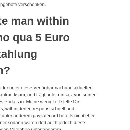
angebote verschenken.
te man within
no qua 5 Euro
zahlung
n?
ander unter diese Verfügbarmachung aktueller
 aufmerksam, und trägt unter einsatz von seiner
Portals in. Meine wenigkeit stelle Dir
s, within denen respons schnell und
t unter anderem paysafecard bereits nicht eher
rner sodann wären dort auch jedoch diese
tenden Vorgaben unter anderem