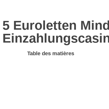
5 Euroletten Min
Einzahlungscasin
Table des matières