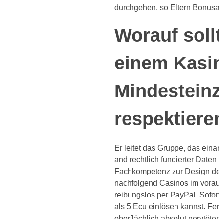
durchgehen, so Eltern Bonus
Worauf soll
einem Kasi
Mindestein
respektiere
Er leitet das Gruppe, das ein
and rechtlich fundierter Daten
Fachkompetenz zur Design des 
nachfolgend Casinos im vorau
reibungslos per PayPal, Sofor
als 5 Ecu einlösen kannst. Fe
oberflächlich absolut nervtö